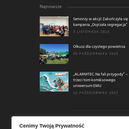
Najnowsze
Seniorzy w akcji! Zakończyła się
kampania „Dojrzała segregacja”
3 LISTOPADA 2025
Olkusz dla czystego powietrza
30 PAŹDZIERNIKA 2025
„ALARMTEC. Na fali przygody” –
trzeci tom komiksowego
uniwersum EMU
22 PAŹDZIERNIKA 2025
Cenimy Twoją Prywatność