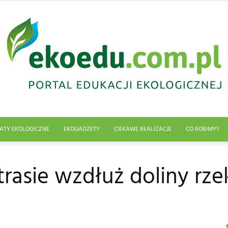
ATY EKOLOGICZNE
EKOGADŻETY
CIEKAWE REALIZACJE
CO ROBIMY?
Edukacja
rasie wzdłuż doliny rze
ekologiczna