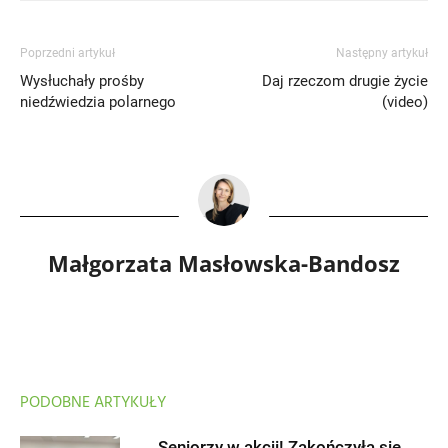
Poprzedni artykuł
Następny artykuł
Wysłuchały prośby
Daj rzeczom drugie życie
niedźwiedzia polarnego
(video)
Małgorzata Masłowska-Bandosz
PODOBNE ARTYKUŁY
Seniorzy w akcji! Zakończyła się