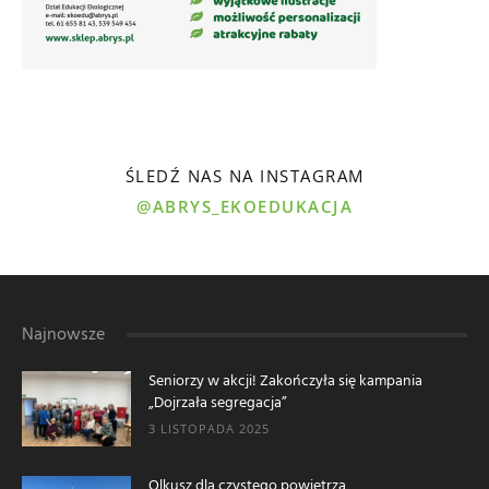
ŚLEDŹ NAS NA INSTAGRAM
@ABRYS_EKOEDUKACJA
Najnowsze
Seniorzy w akcji! Zakończyła się kampania
„Dojrzała segregacja”
3 LISTOPADA 2025
Olkusz dla czystego powietrza