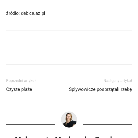
źródło: debica.az.pl
Poprzedni artykuł
Następny artykuł
Czyste plaże
Spływowicze posprzątali rzekę