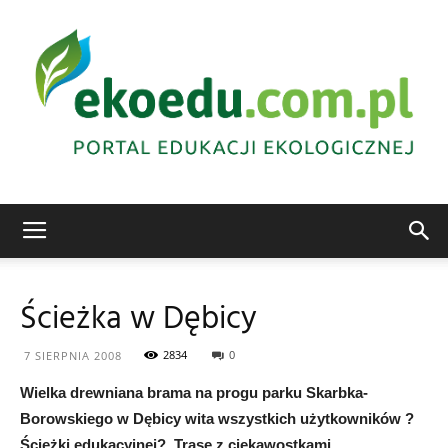
Edukacja
Ścieżka w Dębicy
ekologiczna
2834
0
7 SIERPNIA 2008
Wielka drewniana brama na progu parku Skarbka-
Borowskiego w Dębicy wita wszystkich użytkowników ?
Abrys
Ścieżki edukacyjnej?. Trasę z ciekawostkami