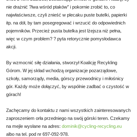
nie drażnić ?lwa wśród ptaków” i pokornie zrobić to, co
najwłaściwsze, czyli znieść w plecaku puste butelki, papierki
itp. na dół, by tam posegregować i wrzucić do odpowiednich
pojemników. Przecież pusta butelka jest lżejsza niż pełna,
więc w czym problem? ? pyta retorycznie pomysłodawca
akcji.
By wzmocnić siłę działania, stworzył Koalicję Recykling
Górom. W jej skład wchodzą organizacje pozarządowe,
szkoły, samorządy, media, górscy przewodnicy i miłośnicy
gór. Każdy może dołączyć, by wspólnie zadbać o czystość w
górach!
Zachęcamy do kontaktu z nami wszystkich zainteresowanych
zaproszeniem orła przedniego na swój górski teren. Czekamy
na mejle wysłane na adres:
dominik@cycling-recycling.eu
albo na tel. pod nr 697-092-978.