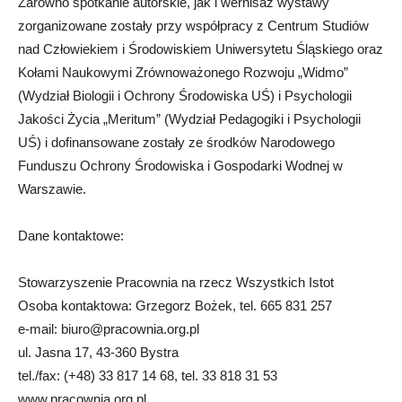
Zarówno spotkanie autorskie, jak i wernisaż wystawy
zorganizowane zostały przy współpracy z Centrum Studiów
nad Człowiekiem i Środowiskiem Uniwersytetu Śląskiego oraz
Kołami Naukowymi Zrównoważonego Rozwoju „Widmo”
(Wydział Biologii i Ochrony Środowiska UŚ) i Psychologii
Jakości Życia „Meritum” (Wydział Pedagogiki i Psychologii
UŚ) i dofinansowane zostały ze środków Narodowego
Funduszu Ochrony Środowiska i Gospodarki Wodnej w
Warszawie.
Dane kontaktowe:
Stowarzyszenie Pracownia na rzecz Wszystkich Istot
Osoba kontaktowa: Grzegorz Bożek, tel. 665 831 257
e-mail:
biuro@pracownia.org.pl
ul. Jasna 17, 43-360 Bystra
tel./fax: (+48) 33 817 14 68, tel. 33 818 31 53
www.pracownia.org.pl