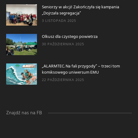
Seniorzy w akcji! Zakończyła się kampania
„Dojrzała segregacja”
3 LISTOPADA 2025
Olkusz dla czystego powietrza
30 PAŹDZIERNIKA 2025
„ALARMTEC. Na fali przygody” – trzeci tom
komiksowego uniwersum EMU
22 PAŹDZIERNIKA 2025
Znajdź nas na FB