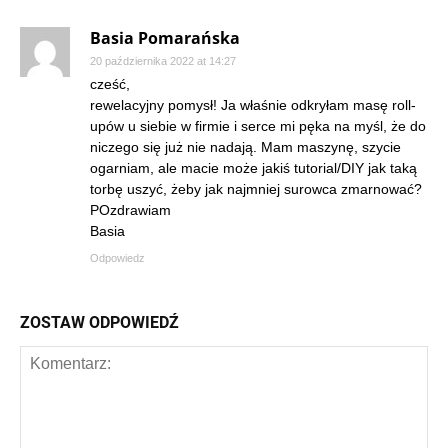
Basia Pomarańska
20 października 2022 at 14:27
cześć,
rewelacyjny pomysł! Ja właśnie odkryłam masę roll-
upów u siebie w firmie i serce mi pęka na myśl, że do
niczego się już nie nadają. Mam maszynę, szycie
ogarniam, ale macie może jakiś tutorial/DIY jak taką
torbę uszyć, żeby jak najmniej surowca zmarnować?
POzdrawiam
Basia
Odpowiedz
ZOSTAW ODPOWIEDŹ