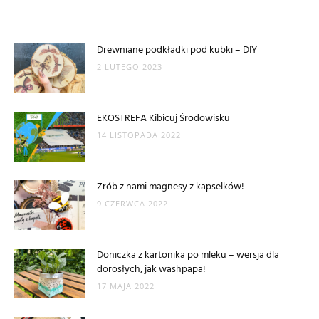
Drewniane podkładki pod kubki – DIY
2 LUTEGO 2023
EKOSTREFA Kibicuj Środowisku
14 LISTOPADA 2022
Zrób z nami magnesy z kapselków!
9 CZERWCA 2022
Doniczka z kartonika po mleku – wersja dla
dorosłych, jak washpapa!
17 MAJA 2022