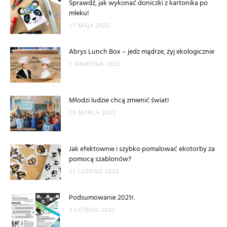
Sprawdź, jak wykonać doniczki z kartonika po
mleku!
11 MAJA 2022
Abrys Lunch Box – jedz mądrze, żyj ekologicznie
1 KWIETNIA 2022
Młodzi ludzie chcą zmienić świat!
23 MARCA 2022
Jak efektownie i szybko pomalować ekotorby za
pomocą szablonów?
21 LUTEGO 2022
Podsumowanie 2021r.
3 LUTEGO 2022