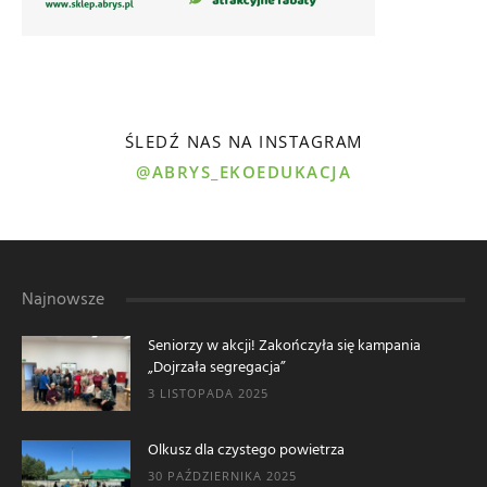
ŚLEDŹ NAS NA INSTAGRAM
@ABRYS_EKOEDUKACJA
Najnowsze
Seniorzy w akcji! Zakończyła się kampania
„Dojrzała segregacja”
3 LISTOPADA 2025
Olkusz dla czystego powietrza
30 PAŹDZIERNIKA 2025