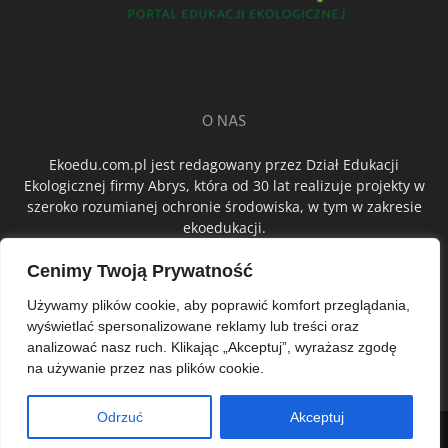
O NAS
Ekoedu.com.pl jest redagowany przez Dział Edukacji
Ekologicznej firmy Abrys, która od 30 lat realizuje projekty w
szeroko rozumianej ochronie środowiska, w tym w zakresie
ekoedukacji.
Cenimy Twoją Prywatność
ŚLEDŹ NAS
Używamy plików cookie, aby poprawić komfort przeglądania,
wyświetlać spersonalizowane reklamy lub treści oraz
analizować nasz ruch. Klikając „Akceptuj”, wyrażasz zgodę
na używanie przez nas plików cookie.
Odrzuć
Akceptuj
© Abrys Sp. z o.o.