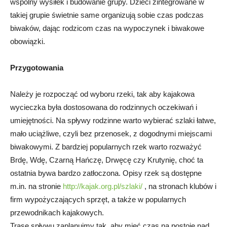
wspólny wysiłek i budowanie grupy. Dzieci zintegrowane w
takiej grupie świetnie same organizują sobie czas podczas
biwaków, dając rodzicom czas na wypoczynek i biwakowe
obowiązki.
Przygotowania
Należy je rozpocząć od wyboru rzeki, tak aby kajakowa
wycieczka była dostosowana do rodzinnych oczekiwań i
umiejętności. Na spływy rodzinne warto wybierać szlaki łatwe,
mało uciążliwe, czyli bez przenosek, z dogodnymi miejscami
biwakowymi. Z bardziej popularnych rzek warto rozważyć
Brdę, Wdę, Czarną Hańczę, Drwęcę czy Krutynię, choć ta
ostatnia bywa bardzo zatłoczona. Opisy rzek są dostępne
m.in. na stronie
http://kajak.org.pl/szlaki/
, na stronach klubów i
firm wypożyczających sprzęt, a także w popularnych
przewodnikach kajakowych.
Trasę spływu zaplanujmy tak, aby mieć czas na postoje nad