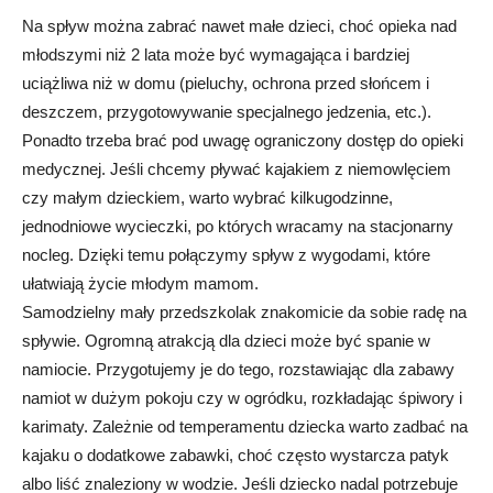
Na spływ można zabrać nawet małe dzieci, choć opieka nad
młodszymi niż 2 lata może być wymagająca i bardziej
uciążliwa niż w domu (pieluchy, ochrona przed słońcem i
deszczem, przygotowywanie specjalnego jedzenia, etc.).
Ponadto trzeba brać pod uwagę ograniczony dostęp do opieki
medycznej. Jeśli chcemy pływać kajakiem z niemowlęciem
czy małym dzieckiem, warto wybrać kilkugodzinne,
jednodniowe wycieczki, po których wracamy na stacjonarny
nocleg. Dzięki temu połączymy spływ z wygodami, które
ułatwiają życie młodym mamom.
Samodzielny mały przedszkolak znakomicie da sobie radę na
spływie. Ogromną atrakcją dla dzieci może być spanie w
namiocie. Przygotujemy je do tego, rozstawiając dla zabawy
namiot w dużym pokoju czy w ogródku, rozkładając śpiwory i
karimaty. Zależnie od temperamentu dziecka warto zadbać na
kajaku o dodatkowe zabawki, choć często wystarcza patyk
albo liść znaleziony w wodzie. Jeśli dziecko nadal potrzebuje