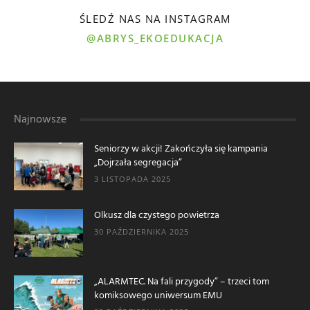
ŚLEDŹ NAS NA INSTAGRAM
@ABRYS_EKOEDUKACJA
Najnowsze
Seniorzy w akcji! Zakończyła się kampania
„Dojrzała segregacja”
3 LISTOPADA 2025
Olkusz dla czystego powietrza
30 PAŹDZIERNIKA 2025
„ALARMTEC. Na fali przygody” – trzeci tom
komiksowego uniwersum EMU