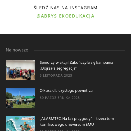
ŚLEDŹ NAS NA INSTAGRAM
@ABRYS_EKOEDUKACJA
Najnowsze
Seniorzy w akcji! Zakończyła się kampania
„Dojrzała segregacja”
3 LISTOPADA 2025
Olkusz dla czystego powietrza
30 PAŹDZIERNIKA 2025
„ALARMTEC. Na fali przygody” – trzeci tom
komiksowego uniwersum EMU