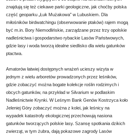
znajdują się też ciekawe parki geologiczne, jak choćby polska
część geoparku „Łuk Mużakowa” w Lubuskiem. Dla
miłośników birdwatchingu (obserwowanie ptaków) rajem mogą
być m.in. Bory Niemodlińskie, zarządzane przez trzy opolskie
nadleśnictwa i gospodarstwo rybackie Lasów Państwowych,
gdzie lasy i woda tworzą idealne siedlisko dla wielu gatunków
ptactwa.
Amatorów łatwiej dostępnych wrażeń ucieszy wizyta w
jednym z wielu arboretów prowadzonych przez leśników,
gdzie zobaczyć można bogate kolekcje roślin rodzimych i
obcych gatunków, na przykład w Silvarium w podlaskim
Nadleśnictwie Krynki. W Leśnym Bank Genów Kostrzyca koło
Jeleniej Góry zobaczyć można z kolei, jak leśnicy na
wypadek katastrofy ekologicznej przechowują nasiona
gatunków tworzących polskie lasy. Szansę spotkania dzikich
zwierząt, w tym żubra, dają pokazowe zagrody Lasów