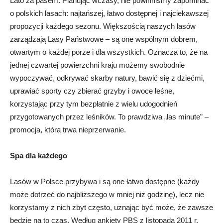
Lato za pasem. Planując wczasy, nie powinniśmy zapominać
o polskich lasach: najtańszej, łatwo dostępnej i najciekawszej
propozycji każdego sezonu. Większością naszych lasów
zarządzają Lasy Państwowe – są one wspólnym dobrem,
otwartym o każdej porze i dla wszystkich. Oznacza to, że na
jednej czwartej powierzchni kraju możemy swobodnie
wypoczywać, odkrywać skarby natury, bawić się z dziećmi,
uprawiać sporty czy zbierać grzyby i owoce leśne,
korzystając przy tym bezpłatnie z wielu udogodnień
przygotowanych przez leśników. To prawdziwa „las minute” –
promocja, która trwa nieprzerwanie.
Spa dla każdego
Lasów w Polsce przybywa i są one łatwo dostępne (każdy
może dotrzeć do najbliższego w mniej niż godzinę), lecz nie
korzystamy z nich zbyt często, uznając być może, że zawsze
będzie na to czas. Według ankiety PBS z listopada 2011 r.