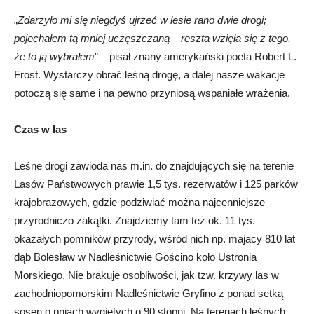
„
Zdarzyło mi się niegdyś ujrzeć w lesie rano dwie drogi;
pojechałem tą mniej uczęszczaną – reszta wzięła się z tego,
że to ją wybrałem
” – pisał znany amerykański poeta Robert L.
Frost. Wystarczy obrać leśną drogę, a dalej nasze wakacje
potoczą się same i na pewno przyniosą wspaniałe wrażenia.
Czas w las
Leśne drogi zawiodą nas m.in. do znajdujących się na terenie
Lasów Państwowych prawie 1,5 tys. rezerwatów i 125 parków
krajobrazowych, gdzie podziwiać można najcenniejsze
przyrodniczo zakątki. Znajdziemy tam też ok. 11 tys.
okazałych pomników przyrody, wśród nich np. mający 810 lat
dąb Bolesław w Nadleśnictwie Gościno koło Ustronia
Morskiego. Nie brakuje osobliwości, jak tzw. krzywy las w
zachodniopomorskim Nadleśnictwie Gryfino z ponad setką
sosen o pniach wygiętych o 90 stopni. Na terenach leśnych