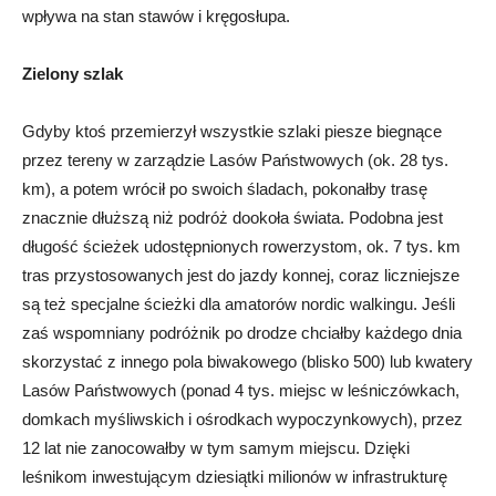
wpływa na stan stawów i kręgosłupa.
Zielony szlak
Gdyby ktoś przemierzył wszystkie szlaki piesze biegnące
przez tereny w zarządzie Lasów Państwowych (ok. 28 tys.
km), a potem wrócił po swoich śladach, pokonałby trasę
znacznie dłuższą niż podróż dookoła świata. Podobna jest
długość ścieżek udostępnionych rowerzystom, ok. 7 tys. km
tras przystosowanych jest do jazdy konnej, coraz liczniejsze
są też specjalne ścieżki dla amatorów nordic walkingu. Jeśli
zaś wspomniany podróżnik po drodze chciałby każdego dnia
skorzystać z innego pola biwakowego (blisko 500) lub kwatery
Lasów Państwowych (ponad 4 tys. miejsc w leśniczówkach,
domkach myśliwskich i ośrodkach wypoczynkowych), przez
12 lat nie zanocowałby w tym samym miejscu. Dzięki
leśnikom inwestującym dziesiątki milionów w infrastrukturę