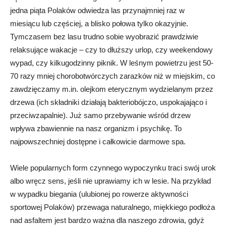
jedna piąta Polaków odwiedza las przynajmniej raz w
miesiącu lub częściej, a blisko połowa tylko okazyjnie.
Tymczasem bez lasu trudno sobie wyobrazić prawdziwie
relaksujące wakacje – czy to dłuższy urlop, czy weekendowy
wypad, czy kilkugodzinny piknik. W leśnym powietrzu jest 50-
70 razy mniej chorobotwórczych zarazków niż w miejskim, co
zawdzięczamy m.in. olejkom eterycznym wydzielanym przez
drzewa (ich składniki działają bakteriobójczo, uspokajająco i
przeciwzapalnie). Już samo przebywanie wśród drzew
wpływa zbawiennie na nasz organizm i psychikę. To
najpowszechniej dostępne i całkowicie darmowe spa.
Wiele popularnych form czynnego wypoczynku traci swój urok
albo wręcz sens, jeśli nie uprawiamy ich w lesie. Na przykład
w wypadku biegania (ulubionej po rowerze aktywności
sportowej Polaków) przewaga naturalnego, miękkiego podłoża
nad asfaltem jest bardzo ważna dla naszego zdrowia, gdyż