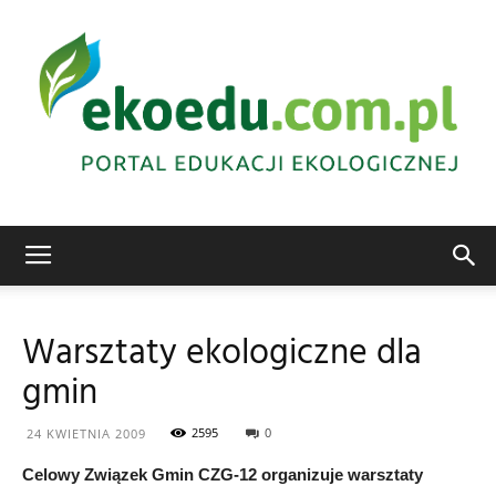
Edukacja
Warsztaty ekologiczne dla
gmin
ekologiczna
2595
0
24 KWIETNIA 2009
Celowy Związek Gmin CZG-12 organizuje warsztaty
Abrys