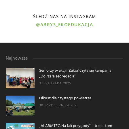
ŚLEDŹ NAS NA INSTAGRAM
@ABRYS_EKOEDUKACJA
Najnowsze
Seniorzy w akcji! Zakończyła się kampania
„Dojrzała segregacja”
3 LISTOPADA 2025
Olkusz dla czystego powietrza
30 PAŹDZIERNIKA 2025
„ALARMTEC. Na fali przygody” – trzeci tom