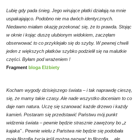
Lubię gdy pada śnieg. Jego wirujące płatki działają na mnie
uspakajająco. Podobno nie ma dwóch identycznych.
Niedawno miałam okazję przekonać się, że to prawda. Stojąc
w oknie i kojąc duszę ulubionym widokiem, zaczęłam
obserwować to co przyklejało się do szyby. W pewnej chwili
jeden z większych płatków szybko podzielił się na malutkie
części. Byłam pod wrażeniem !
Fragment
bloga Elżbiety
Kocham wygody dzisiejszego świata – i tak naprawdę cieszę,
się, że mamy takie czasy. Ale nade wszystko doceniam to co
daje nam natura. Uczę się szanować każde drzewo i każdy
kamień. Postaram się przedstawić Państwu mój punkt
widzenia świata – pewnie będzie strasznie zawężony bo „z
kajaka" . Pewnie wielu z Państwa nie będzie się podobała
moja filozofia życia jeśli można nazwać to filozofią… ale