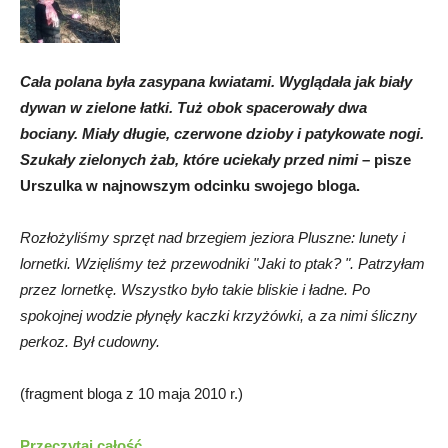
Cała polana była zasypana kwiatami. Wyglądała jak biały
dywan w zielone łatki. Tuż obok spacerowały dwa
bociany. Miały długie, czerwone dzioby i patykowate nogi.
Szukały zielonych żab, które uciekały przed nimi
– pisze
Urszulka w najnowszym odcinku swojego bloga.
Rozłożyliśmy sprzęt nad brzegiem jeziora Pluszne: lunety i
lornetki. Wzięliśmy też przewodniki "Jaki to ptak? ". Patrzyłam
przez lornetkę. Wszystko było takie bliskie i ładne. Po
spokojnej wodzie płynęły kaczki krzyżówki, a za nimi śliczny
perkoz. Był cudowny.
(fragment bloga z 10 maja 2010 r.)
Przeczytaj całość