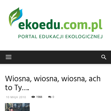
Edukacja
Wiosna, wiosna, wiosna, ach
to Ty….
ekologiczna
1988
0
10 MAJA 2010
Abrys