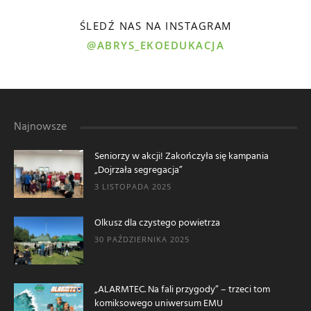
ŚLEDŹ NAS NA INSTAGRAM
@ABRYS_EKOEDUKACJA
Najnowsze
Seniorzy w akcji! Zakończyła się kampania
„Dojrzała segregacja”
3 LISTOPADA 2025
Olkusz dla czystego powietrza
30 PAŹDZIERNIKA 2025
„ALARMTEC. Na fali przygody” – trzeci tom
komiksowego uniwersum EMU