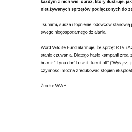
każdym z nich wisi obraz, który ilustruje, 
nieużywanych sprzętów podłączonych do zas
Tsunami, susza i topnienie lodowców stanowią 
swego niegospodarnego działania.
Word Wildlife Fund alarmuje, że sprzęt RTV i 
stanie czuwania. Dlatego hasło kampanii zrea
brzmi: "If you don´t use it, turn it off" ("Wyłąc
czynności można zredukować stopień eksploata
Źródło: WWF