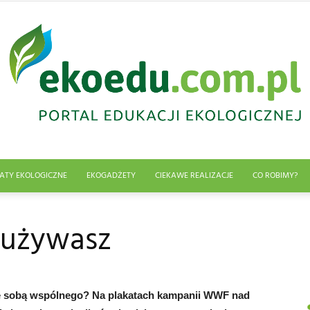
ATY EKOLOGICZNE
EKOGADŻETY
CIEKAWE REALIZACJE
CO ROBIMY?
Edukacja
e używasz
ekologiczna
 ze sobą wspólnego? Na plakatach kampanii WWF nad