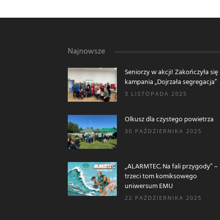
Najnowsze
Seniorzy w akcji! Zakończyła się
kampania „Dojrzała segregacja”
3 LISTOPADA 2025
Olkusz dla czystego powietrza
30 PAŹDZIERNIKA 2025
„ALARMTEC. Na fali przygody” –
trzeci tom komiksowego
uniwersum EMU
22 PAŹDZIERNIKA 2025