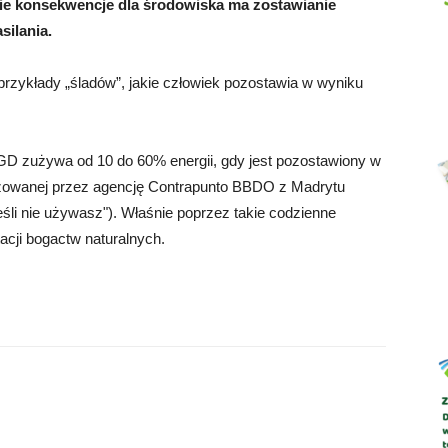
jakie konsekwencje dla środowiska ma zostawianie
ilania.
przykłady „śladów”, jakie człowiek pozostawia w wyniku
Abrys
AGD zużywa od 10 do 60% energii, gdy jest pozostawiony w
lizowanej przez agencję Contrapunto BBDO z Madrytu
z, jeśli nie używasz"). Właśnie poprzez takie codzienne
cji bogactw naturalnych.