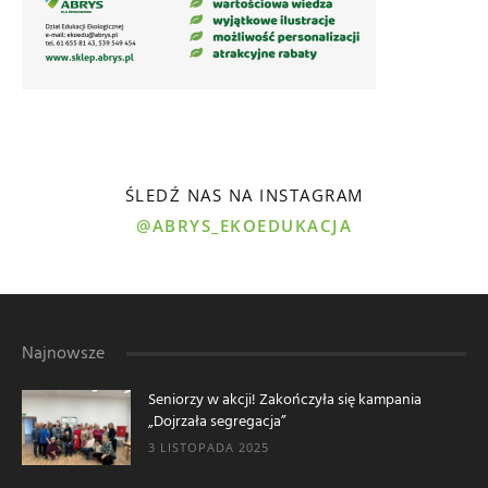
ŚLEDŹ NAS NA INSTAGRAM
@ABRYS_EKOEDUKACJA
Najnowsze
Seniorzy w akcji! Zakończyła się kampania
„Dojrzała segregacja”
3 LISTOPADA 2025