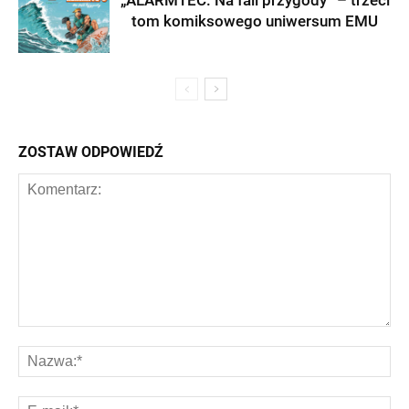
„ALARMTEC. Na fali przygody” – trzeci
tom komiksowego uniwersum EMU
ZOSTAW ODPOWIEDŹ