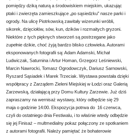
pomiędzy dziką naturą a środowiskiem miejskim, ukazując
ptaki i zwierzęta zamieszkujące „po sąsiedzku” nasze parki i
ogrody. Na ulicę Piotrkowską zawitały wizerunki wróbli,
sikorek, dzięciołów, sów, kun, dzików i rozmaitych gryzoni.
Niektóre z tych pięknych stworzeń są postrzegane jako
zupełnie dzikie, choć żyją bardzo blisko człowieka. Autorami
eksponowanych fotografii są: Adam Adamski, Michał
Ludwiczak, Saturnina i Artur Homan, Grzegorz Leśniewski,
Marcin Nawrocki, Tomasz Ogrodowczyk, Dariusz Sarnowski,
Ryszard Sąsiadek i Marek Trzeciak. Wystawa powstała dzięki
współpracy z Zarządem Zieleni Miejskiej w Łodzi oraz Galerią
Zarzewską, działającą przy Domu Kultury Zarzewie. Już dziś
zapraszamy na wernisaż wystawy, który odbędzie się 29
maja o godzinie 14:00. Ekspozycja potrwa do 16 czerwca,
czyli do ostatniego dnia Festiwalu, i to właśnie wtedy odbędzie
się jej Finisaż – multmedialny pokaz połączony ze spotkaniem
z autorami fotografii. Należy pamiętać że bohaterowie