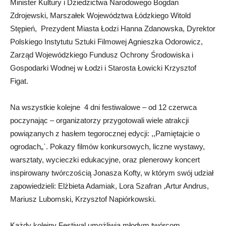
Minister Kultury i Dziedzictwa Narodowego Bogdan
Zdrojewski, Marszałek Województwa Łódzkiego Witold
Stępień, Prezydent Miasta Łodzi Hanna Zdanowska, Dyrektor
Polskiego Instytutu Sztuki Filmowej Agnieszka Odorowicz,
Zarząd Wojewódzkiego Fundusz Ochrony Środowiska i
Gospodarki Wodnej w Łodzi i Starosta Łowicki Krzysztof
Figat.
Na wszystkie kolejne 4 dni festiwalowe – od 12 czerwca
poczynając – organizatorzy przygotowali wiele atrakcji
powiązanych z hasłem tegorocznej edycji: ,,Pamiętajcie o
ogrodach„`. Pokazy filmów konkursowych, liczne wystawy,
warsztaty, wycieczki edukacyjne, oraz plenerowy koncert
inspirowany twórczością Jonasza Kofty, w którym swój udział
zapowiedzieli: Elżbieta Adamiak, Lora Szafran ,Artur Andrus,
Mariusz Lubomski, Krzysztof Napiórkowski.
Każdy kolejny Festiwal umożliwia młodym twórcom