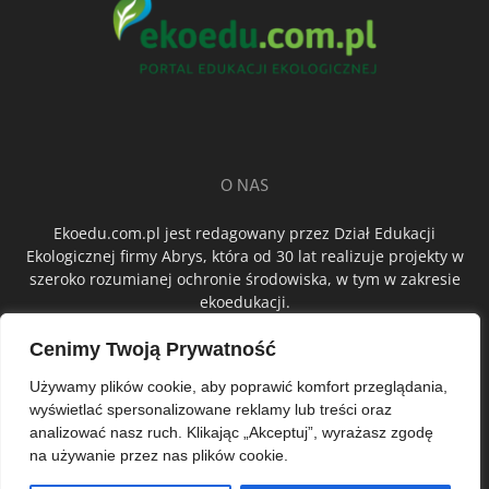
O NAS
Ekoedu.com.pl jest redagowany przez Dział Edukacji
Ekologicznej firmy Abrys, która od 30 lat realizuje projekty w
szeroko rozumianej ochronie środowiska, w tym w zakresie
ekoedukacji.
Cenimy Twoją Prywatność
ŚLEDŹ NAS
Używamy plików cookie, aby poprawić komfort przeglądania,
wyświetlać spersonalizowane reklamy lub treści oraz
analizować nasz ruch. Klikając „Akceptuj”, wyrażasz zgodę
na używanie przez nas plików cookie.