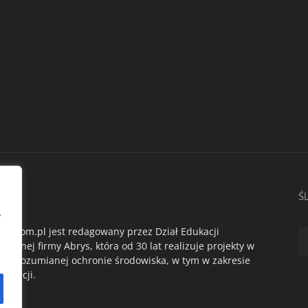
AS
Ś
,
du.com.pl jest redagowany przez Dział Edukacji
ogicznej firmy Abrys, która od 30 lat realizuje projekty w
oko rozumianej ochronie środowiska, w tym w zakresie
dukacji.