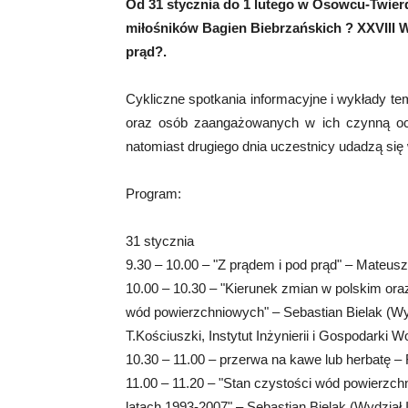
Od 31 stycznia do 1 lutego w Osowcu-Twier
miłośników Bagien Biebrzańskich ? XXVIII 
prąd?.
Cykliczne spotkania informacyjne i wykłady t
oraz osób zaangażowanych w ich czynną och
natomiast drugiego dnia uczestnicy udadzą się w
Program:
31 stycznia
9.30 – 10.00 – "Z prądem i pod prąd" – Mateu
10.00 – 10.30 – "Kierunek zmian w polskim or
wód powierzchniowych" – Sebastian Bielak (Wydz
T.Kościuszki, Instytut Inżynierii i Gospodarki W
10.30 – 11.00 – przerwa na kawe lub herbatę – 
11.00 – 11.20 – "Stan czystości wód powierz
latach 1993-2007" – Sebastian Bielak (Wydział I