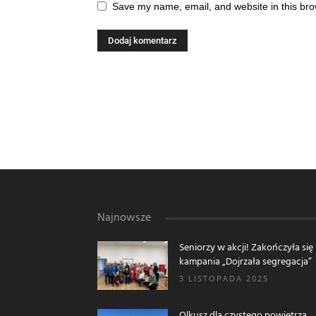
Save my name, email, and website in this bro
Najnowsze
Seniorzy w akcji! Zakończyła się
kampania „Dojrzała segregacja”
3 LISTOPADA 2025
Olkusz dla czystego powietrza