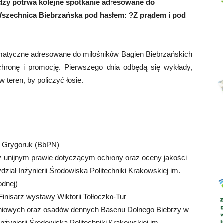
dzy potrwa kolejne spotkanie adresowane do
Wszechnica Biebrzańska pod hasłem: ?Z prądem i pod
Abrys
ematyczne adresowane do miłośników Bagien Biebrzańskich
ronę i promocję. Pierwszego dnia odbędą się wykłady,
 teren, by policzyć łosie.
sz Grygoruk (BbPN)
az unijnym prawie dotyczącym ochrony oraz oceny jakości
iał Inżynierii Środowiska Politechniki Krakowskiej im.
odnej)
Finisarz wystawy Wiktorii Tołłoczko-Tur
chniowych oraz osadów dennych Basenu Dolnego Biebrzy w
nżynierii Środowiska Politechniki Krakowskiej im.