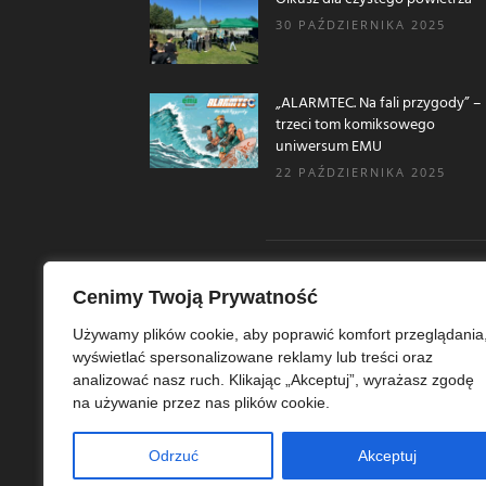
30 PAŹDZIERNIKA 2025
„ALARMTEC. Na fali przygody” –
trzeci tom komiksowego
uniwersum EMU
22 PAŹDZIERNIKA 2025
Cenimy Twoją Prywatność
O N
Używamy plików cookie, aby poprawić komfort przeglądania
wyświetlać spersonalizowane reklamy lub treści oraz
Ekoe
analizować nasz ruch. Klikając „Akceptuj”, wyrażasz zgodę
Ekol
na używanie przez nas plików cookie.
szer
ekoe
Odrzuć
Akceptuj