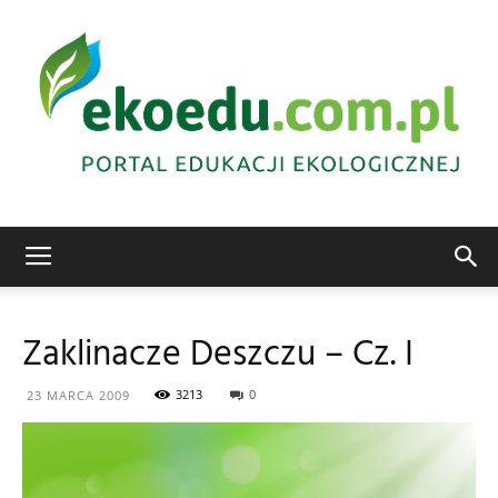
Edukacja
Zaklinacze Deszczu – Cz. I
ekologiczna
3213
0
23 MARCA 2009
Abrys