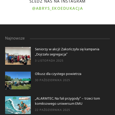
ŚLEDŹ NAS NA INSTAGRAM
@ABRYS_EKOEDUKACJA
Najnowsze
Seniorzy w akcji! Zakończyła się kampania
„Dojrzała segregacja”
3 LISTOPADA 2025
Olkusz dla czystego powietrza
30 PAŹDZIERNIKA 2025
„ALARMTEC. Na fali przygody” – trzeci tom
komiksowego uniwersum EMU
22 PAŹDZIERNIKA 2025