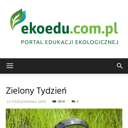
Edukacja
Zielony Tydzień
ekologiczna
2614
0
23 PAŹDZIERNIKA 2009
Abrys