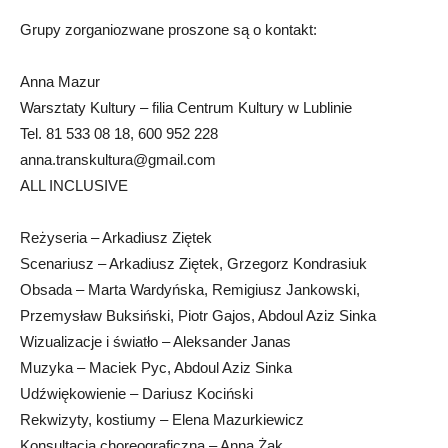
Grupy zorganiozwane proszone są o kontakt:
Anna Mazur
Warsztaty Kultury – filia Centrum Kultury w Lublinie
Tel. 81 533 08 18, 600 952 228
anna.transkultura@gmail.com
ALL INCLUSIVE
Reżyseria – Arkadiusz Ziętek
Scenariusz – Arkadiusz Ziętek, Grzegorz Kondrasiuk
Obsada – Marta Wardyńska, Remigiusz Jankowski,
Przemysław Buksiński, Piotr Gajos, Abdoul Aziz Sinka
Wizualizacje i światło – Aleksander Janas
Muzyka – Maciek Pyc, Abdoul Aziz Sinka
Udźwiękowienie – Dariusz Kociński
Rekwizyty, kostiumy – Elena Mazurkiewicz
Konsultacja choreograficzna – Anna Żak