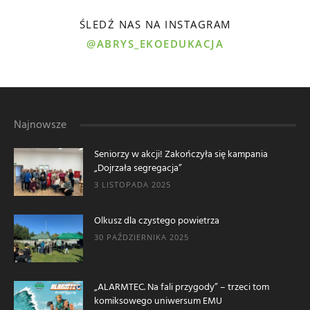
ŚLEDŹ NAS NA INSTAGRAM
@ABRYS_EKOEDUKACJA
Najnowsze
Seniorzy w akcji! Zakończyła się kampania
„Dojrzała segregacja”
3 LISTOPADA 2025
Olkusz dla czystego powietrza
30 PAŹDZIERNIKA 2025
„ALARMTEC. Na fali przygody” – trzeci tom
komiksowego uniwersum EMU