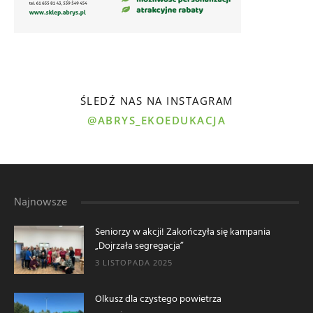
ŚLEDŹ NAS NA INSTAGRAM
@ABRYS_EKOEDUKACJA
Najnowsze
Seniorzy w akcji! Zakończyła się kampania
„Dojrzała segregacja”
3 LISTOPADA 2025
Olkusz dla czystego powietrza