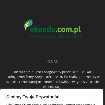
O NAS
Ekoedu.com.pl jest redagowany przez Dział Edukacji
Ekologicznej firmy Abrys, która od 30 lat realizuje projekty w
szeroko rozumianej ochronie środowiska, w tym w zakresie
ekoedukacji.
Cenimy Twoją Prywatność
ŚLEDŹ NAS
Używamy plików cookie, aby poprawić komfort przeglądania,