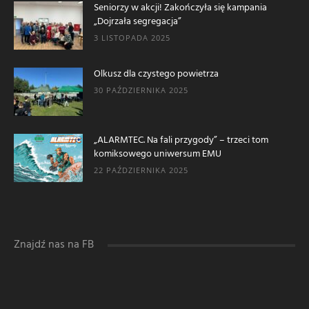
Seniorzy w akcji! Zakończyła się kampania
„Dojrzała segregacja”
3 LISTOPADA 2025
Olkusz dla czystego powietrza
30 PAŹDZIERNIKA 2025
„ALARMTEC. Na fali przygody” – trzeci tom
komiksowego uniwersum EMU
22 PAŹDZIERNIKA 2025
Znajdź nas na FB