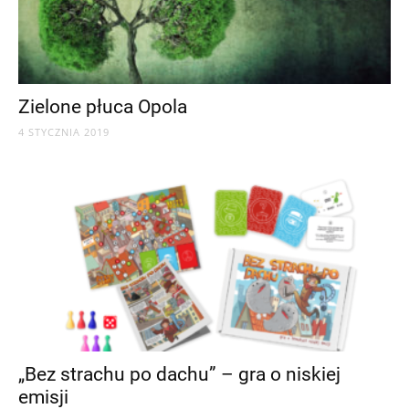
Zielone płuca Opola
4 STYCZNIA 2019
„Bez strachu po dachu” – gra o niskiej
emisji