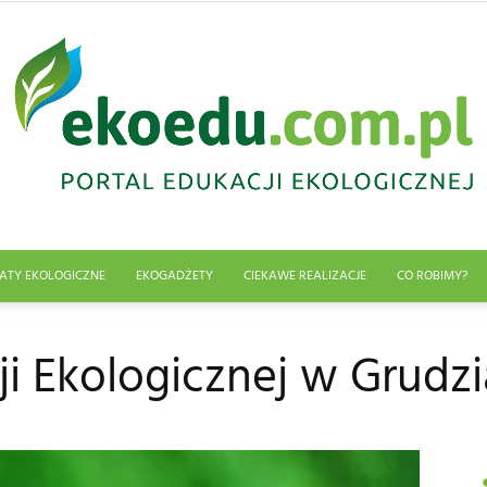
ATY EKOLOGICZNE
EKOGADŻETY
CIEKAWE REALIZACJE
CO ROBIMY?
Edukacja
i Ekologicznej w Grudz
ekologiczna