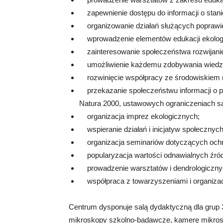
zapewnienie dostępu do informacji o stani
organizowanie działań służących poprawie
wprowadzenie elementów edukacji ekologic
zainteresowanie społeczeństwa rozwijanie
umożliwienie każdemu zdobywania wiedzy i
rozwinięcie współpracy ze środowiskiem
przekazanie społeczeństwu informacji o 
Natura 2000, ustawowych ograniczeniach 
organizacja imprez ekologicznych;
wspieranie działań i inicjatyw społecznych
organizacja seminariów dotyczących ochro
popularyzacja wartości odnawialnych źróde
prowadzenie warsztatów i dendrologiczny
współpraca z towarzyszeniami i organizac
Centrum dysponuje salą dydaktyczną dla grup
mikroskopy szkolno-badawcze, kamerę mikros