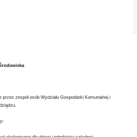
 Środowiska
e przez zespół osób Wydziału Gospodarki Komunalnej i
dziądzu.
y:
ekologicznej dla dzieci i młodzieży szkolnej;