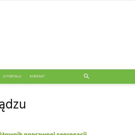
O PORTALU
KONTAKT
iądzu