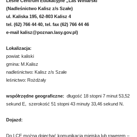
Leśne Centrum Edukacyjne „Las Winiarski”
(Nadleśnictwo Kalisz z/s Szałe)
ul. Kaliska 195, 62-803 Kalisz 4
tel. (62) 766 44 40, tel. fax (62) 766 44 46
e-mail
kalisz@poznan.lasy.gov.pl
)
Lokalizacja:
powiat: kaliski
gmina: M.Kalisz
nadleśnictwo: Kalisz z/s Szałe
leśnictwo: Rożdżały
współrzędne geograficzne:
długość 18 stopni 7 minut 53,52
sekund E, szerokość 51 stopni 43 minuty 33,46 sekund N.
Dojazd:
Do LCE można dojechać komunikacją miejską lub rowerem –