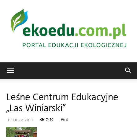
Edukacja
Leśne Centrum Edukacyjne
„Las Winiarski”
ekologiczna
7450
0
19 LIPCA 2011
Abrys