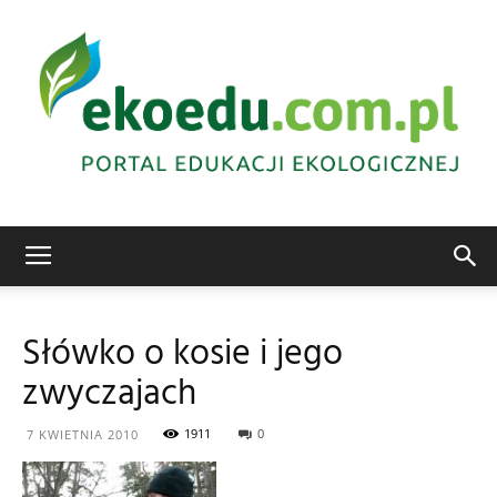
Edukacja
Słówko o kosie i jego
zwyczajach
ekologiczna
1911
0
7 KWIETNIA 2010
Abrys