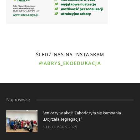
ŚLEDŹ NAS NA INSTAGRAM
@ABRYS_EKOEDUKACJA
Najnowsze
Seniorzy w akcji! Zakończyła się kampania
„Dojrzała segregacja”
3 LISTOPADA 2025