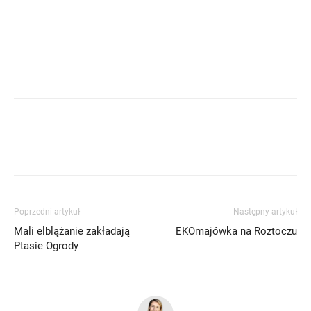
Poprzedni artykuł
Następny artykuł
Mali elblążanie zakładają
EKOmajówka na Roztoczu
Ptasie Ogrody