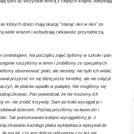
ają tylko aż wszystkie wrócą z cieplych krajów, odbywają
zas których dzieci mają okazję "stanąć oko w oko" ze
zą wiele wrażeń i wzbudzają ciekawość przyrodniczą.
 ornitologiem. Na początku zajęć byliśmy w szkole i pan
astępnie ruszyliśmy w teren i zrobiliśmy ze specjalnych
eliśmy obserwować ptaki, ale niestety, nie było ich widać.
ał przyjrzeć im się bliżej przez lornetkę, ale nie zdążył.
aczyć, ile ptaków wpadło w pułapkę. Nie mogliśmy się
aobrączkować. Pan powiedział, że nie możemy ich
by im nie zrobić krzywdy. Sam po kolei wyciągał je i
ddawał dzieciom. Później poszliśmy na ławeczki i
ki. Tak poinstruowani kolejno wyciągaliśmy je z
obrączkowaniu każdego ptaka wykładowca wpisywał do
ile ma lat, czy jest dobrze odżywiony czy też nie.