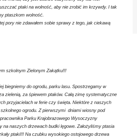
szczać ptaki na wolność, aby nie zrobić im krzywdy. I tak
my ptaszkom wolność.
o tej pory nie zdawałem sobie sprawy z tego, jak ciekawą
zym szkolnym Zielonym Zakątku!!!
ej biegniemy do ogrodu, parku lasu. Spostrzegamy w
 za zielenią, za śpiewem ptaków. Całą zimę systematyczne
ch przyjacielach w ferie czy święta. Niektóre z naszych
 szkolnego ogrodu. Z pierwszymi dniami wiosny pod
– pracownika Parku Krajobrazowego Wysoczyzny
śmy na naszych drzewach budki lęgowe. Założyliśmy ptasia
kały ptaki!!! Na czubku wysokiego ostojowego drzewa