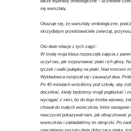
także wyprawy ornitologiczne – uczniowie czek
się warsztaty.
Okazuje się, że warsztaty ornitologiczne, podc
skrzydlatym przedstawiciele zwierząt, przynos
Oto dwie relacje z tych zajęć:
W środę moja klasa rozpoczęła zajęcia z panem
uczył nas, jak rozpoznawać ptaki i ich głosy. N
tyczek i siatki pułapkę na ptaki. Nad morzem mi
Wykładowca rozejrzał się i zauważył dwa. Próbow
Po 40 minutach wróciliśmy pod szkołę, aby zob
doczekać, kiedy będziemy mogli pogłaskać i z
wyciągać z sieci, bo do tego trzeba wprawy, że
chował do małych woreczków, które następnie o
nauczyciel pokazywał nam, jak obrączkować pta
woreczków i zakładaliśmy im obrączki. Po za
specjalnego zeszytu dane dotyczące ptaka, tzn. 