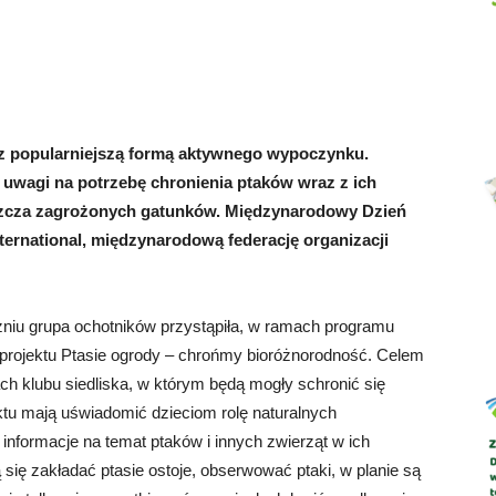
Abrys
az popularniejszą formą aktywnego wypoczynku.
 uwagi na potrzebę chronienia ptaków wraz z ich
szcza zagrożonych gatunków. Międzynarodowy Dzień
ternational, międzynarodową federację organizacji
niu grupa ochotników przystąpiła, w ramach programu
cji projektu Ptasie ogrody – chrońmy bioróżnorodność. Celem
ach klubu siedliska, w którym będą mogły schronić się
ektu mają uświadomić dzieciom rolę naturalnych
nformacje na temat ptaków i innych zwierząt w ich
ię zakładać ptasie ostoje, obserwować ptaki, w planie są