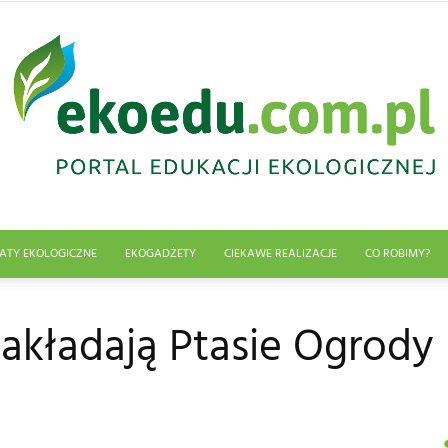
ATY EKOLOGICZNE
EKOGADŻETY
CIEKAWE REALIZACJE
CO ROBIMY?
Edukacja
zakładają Ptasie Ogrody
ekologiczna