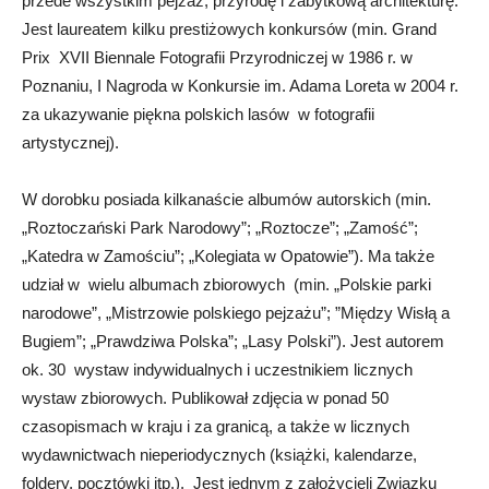
przede wszystkim pejzaż, przyrodę i zabytkową architekturę.
Jest laureatem kilku prestiżowych konkursów (min. Grand
Prix XVII Biennale Fotografii Przyrodniczej w 1986 r. w
Poznaniu, I Nagroda w Konkursie im. Adama Loreta w 2004 r.
za ukazywanie piękna polskich lasów w fotografii
artystycznej).
W dorobku posiada kilkanaście albumów autorskich (min.
„Roztoczański Park Narodowy”; „Roztocze”; „Zamość”;
„Katedra w Zamościu”; „Kolegiata w Opatowie”). Ma także
udział w wielu albumach zbiorowych (min. „Polskie parki
narodowe”, „Mistrzowie polskiego pejzażu”; ”Między Wisłą a
Bugiem”; „Prawdziwa Polska”; „Lasy Polski”). Jest autorem
ok. 30 wystaw indywidualnych i uczestnikiem licznych
wystaw zbiorowych. Publikował zdjęcia w ponad 50
czasopismach w kraju i za granicą, a także w licznych
wydawnictwach nieperiodycznych (książki, kalendarze,
foldery, pocztówki itp.). Jest jednym z założycieli Związku