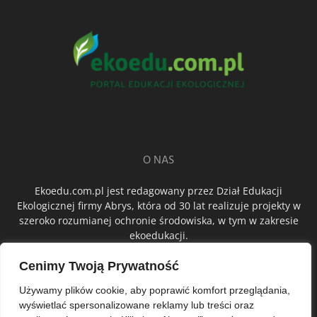
O NAS
Ekoedu.com.pl jest redagowany przez Dział Edukacji
Ekologicznej firmy Abrys, która od 30 lat realizuje projekty w
szeroko rozumianej ochronie środowiska, w tym w zakresie
ekoedukacji.
Cenimy Twoją Prywatność
ŚLEDŹ NAS
Używamy plików cookie, aby poprawić komfort przeglądania,
wyświetlać spersonalizowane reklamy lub treści oraz