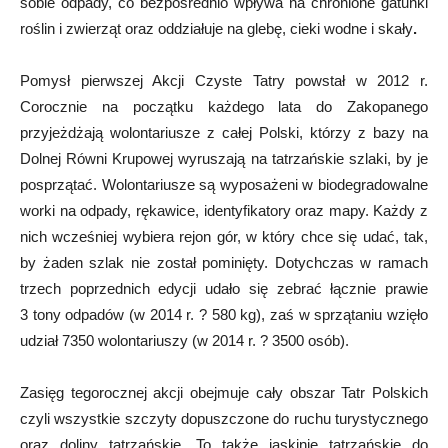
sobie odpady, co bezpośrednio wpływa na chronione gatunki
roślin i zwierząt oraz oddziałuje na glebę, cieki wodne i skały
.
Pomysł pierwszej Akcji Czyste Tatry powstał w 2012 r.
Corocznie na początku każdego lata do Zakopanego
przyjeżdżają wolontariusze z całej Polski, którzy z bazy na
Dolnej Równi Krupowej wyruszają na tatrzańskie szlaki, by je
posprzątać. Wolontariusze są wyposażeni w biodegradowalne
worki na odpady, rękawice, identyfikatory oraz mapy. Każdy z
nich wcześniej wybiera rejon gór, w który chce się udać, tak,
by żaden szlak nie został pominięty. Dotychczas w ramach
trzech poprzednich edycji udało się zebrać łącznie prawie
3 tony odpadów (w 2014 r. ? 580 kg), zaś w sprzątaniu wzięło
udział 7350 wolontariuszy (w 2014 r. ? 3500 osób).
Zasięg tegorocznej akcji obejmuje cały obszar Tatr Polskich
czyli wszystkie szczyty dopuszczone do ruchu turystycznego
oraz doliny tatrzańskie. To także jaskinie tatrzańskie do