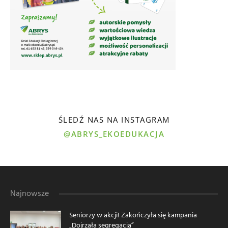
ŚLEDŹ NAS NA INSTAGRAM
@ABRYS_EKOEDUKACJA
Najnowsze
Seniorzy w akcji! Zakończyła się kampania
„Dojrzała segregacja”