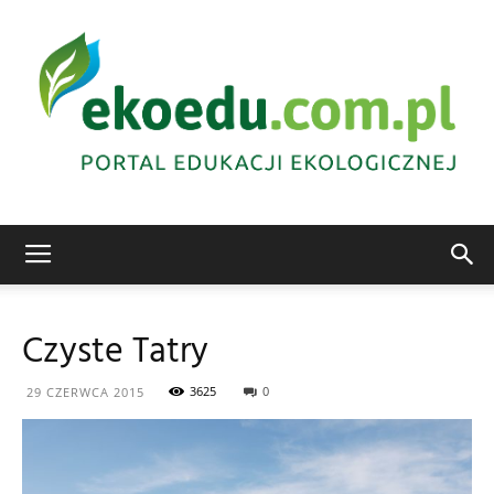
Edukacja
Czyste Tatry
ekologiczna
3625
0
29 CZERWCA 2015
Abrys