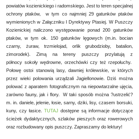
powiatów kozienickiego i radomskiego. Jest to teren specjalnej
ochrony ptaków, w tym co najmniej 29 gatunków ptaków
wymienionych w Załączniku I Dyrektywy Ptasiej. W Puszczy
Kozienickiej naliczono występowanie ponad 200 gatunków
ptaków, w tym ok. 150 gatunków lęgowych (m.in. bocian
czarny, żuraw, trzmielojad, orlik grubodzioby, batalion,
zimorodek). Zimą na tereny puszczy przylatują z
północy sokoły wędrowne, orzechówki czy też rzepołuchy.
Połowę ostoi stanowią lasy, dawniej królewskie, w których
przez wieki polowania urządzali Jagiellonowie. Dziś można
polować z aparatem fotograficznym na niepowtarzalne ujęcia,
zarówno fauny, jak i flory. W taki sposób można ?ustrzelić?
m. in. daniele, jelenie, łosie, sarny, dziki, lisy, czasem borsuki,
kuny, czy łasice.
TUTAJ
dostępne są informacje dotyczące
ścieżek dydaktycznych, szlaków pieszych oraz rowerowych
oraz rozbudowany opis puszczy. Zapraszamy do lektury!