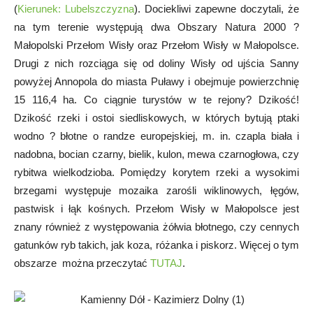
(
Kierunek: Lubelszczyzna
). Dociekliwi zapewne doczytali, że
na tym terenie występują dwa Obszary Natura 2000 ?
Małopolski Przełom Wisły oraz Przełom Wisły w Małopolsce.
Drugi z nich rozciąga się od doliny Wisły od ujścia Sanny
powyżej Annopola do miasta Puławy i obejmuje powierzchnię
15 116,4 ha. Co ciągnie turystów w te rejony? Dzikość!
Dzikość rzeki i ostoi siedliskowych, w których bytują ptaki
wodno ? błotne o randze europejskiej, m. in. czapla biała i
nadobna, bocian czarny, bielik, kulon, mewa czarnogłowa, czy
rybitwa wielkodzioba. Pomiędzy korytem rzeki a wysokimi
brzegami występuje mozaika zarośli wiklinowych, łęgów,
pastwisk i łąk kośnych. Przełom Wisły w Małopolsce jest
znany również z występowania żółwia błotnego, czy cennych
gatunków ryb takich, jak koza, różanka i piskorz. Więcej o tym
obszarze można przeczytać
TUTAJ
.