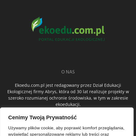
O NAS
Ekoedu.com.pl jest redagowany przez Dział Edukacji
Ekologicznej firmy Abrys, która od 30 lat realizuje projekty w
szeroko rozumianej ochronie środowiska, w tym w zakresie
ekoedukacji.
Cenimy Twoją Prywatność
ŚLEDŹ NAS
Używamy plików cookie, aby poprawić komfort przeglądania,
wyświetlać spersonalizowane reklamy lub treści oraz