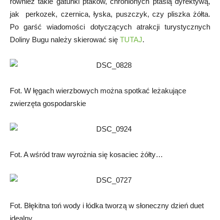
również takie gatunki ptaków, chronionych ptasią dyrektywą,
jak perkozek, czernica, łyska, puszczyk, czy pliszka żółta.
Po garść wiadomości dotyczących atrakcji turystycznych
Doliny Bugu należy skierować się
TUTAJ
.
Fot. W łęgach wierzbowych można spotkać leżakujące
zwierzęta gospodarskie
Fot. A wśród traw wyrożnia się kosaciec żółty…
Fot. Błękitna toń wody i łódka tworzą w słoneczny dzień duet
idealny