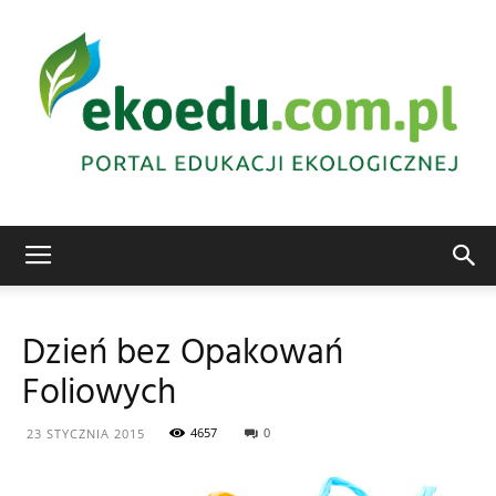
Edukacja
Dzień bez Opakowań
Foliowych
ekologiczna
4657
0
23 STYCZNIA 2015
Abrys