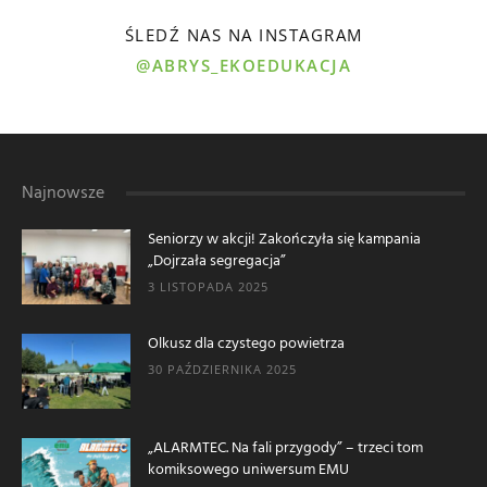
ŚLEDŹ NAS NA INSTAGRAM
@ABRYS_EKOEDUKACJA
Najnowsze
Seniorzy w akcji! Zakończyła się kampania
„Dojrzała segregacja”
3 LISTOPADA 2025
Olkusz dla czystego powietrza
30 PAŹDZIERNIKA 2025
„ALARMTEC. Na fali przygody” – trzeci tom
komiksowego uniwersum EMU