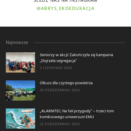
@ABRYS_EKOEDUKACJA
Najnowsze
Seniorzy w akcji! Zakończyła się kampania
„Dojrzała segregacja”
3 LISTOPADA 2025
Olkusz dla czystego powietrza
30 PAŹDZIERNIKA 2025
„ALARMTEC. Na fali przygody” – trzeci tom
komiksowego uniwersum EMU
22 PAŹDZIERNIKA 2025