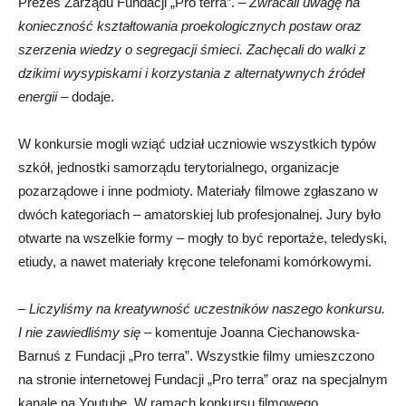
Prezes Zarządu Fundacji „Pro terra”. –
Zwracali uwagę na
konieczność kształtowania proekologicznych postaw oraz
szerzenia wiedzy o segregacji śmieci. Zachęcali do walki z
dzikimi wysypiskami i korzystania z alternatywnych źródeł
energii
– dodaje.
W konkursie mogli wziąć udział uczniowie wszystkich typów
szkół, jednostki samorządu terytorialnego, organizacje
pozarządowe i inne podmioty. Materiały filmowe zgłaszano w
dwóch kategoriach – amatorskiej lub profesjonalnej. Jury było
otwarte na wszelkie formy – mogły to być reportaże, teledyski,
etiudy, a nawet materiały kręcone telefonami komórkowymi.
–
Liczyliśmy na kreatywność uczestników naszego konkursu.
I nie zawiedliśmy się
– komentuje Joanna Ciechanowska-
Barnuś z Fundacji „Pro terra”. Wszystkie filmy umieszczono
na stronie internetowej Fundacji „Pro terra” oraz na specjalnym
kanale na Youtube. W ramach konkursu filmowego