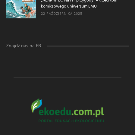
„ALARMTEC. Na fali przygody” – trzeci tom
komiksowego uniwersum EMU
22 PAŹDZIERNIKA 2025
Znajdź nas na FB