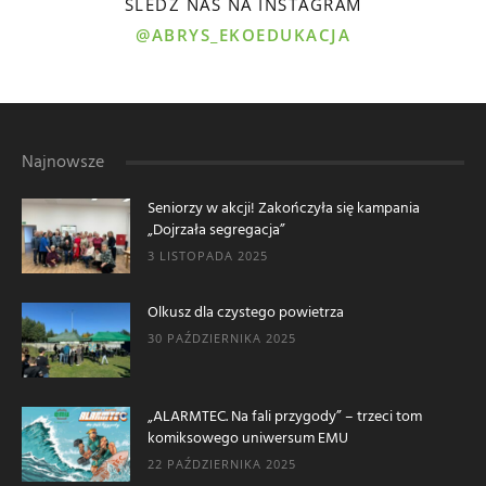
ŚLEDŹ NAS NA INSTAGRAM
@ABRYS_EKOEDUKACJA
Najnowsze
Seniorzy w akcji! Zakończyła się kampania
„Dojrzała segregacja”
3 LISTOPADA 2025
Olkusz dla czystego powietrza
30 PAŹDZIERNIKA 2025
„ALARMTEC. Na fali przygody” – trzeci tom
komiksowego uniwersum EMU
22 PAŹDZIERNIKA 2025