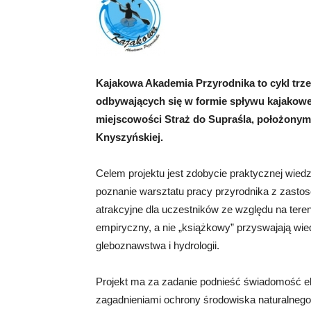
Kajakowa Akademia Przyrodnika to cykl tr
odbywających się w formie spływu kajakoweg
miejscowości Straż do Supraśla, położony
Knyszyńskiej.
Celem projektu jest zdobycie praktycznej wied
poznanie warsztatu pracy przyrodnika z zasto
atrakcyjne dla uczestników ze względu na ter
empiryczny, a nie „książkowy” przyswajają wie
gleboznawstwa i hydrologii.
Projekt ma za zadanie podnieść świadomość ek
zagadnieniami ochrony środowiska naturalneg