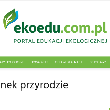
ATY EKOLOGICZNE
EKOGADŻETY
CIEKAWE REALIZACJE
CO ROBIMY?
Edukacja
unek przyrodzie
ekologiczna