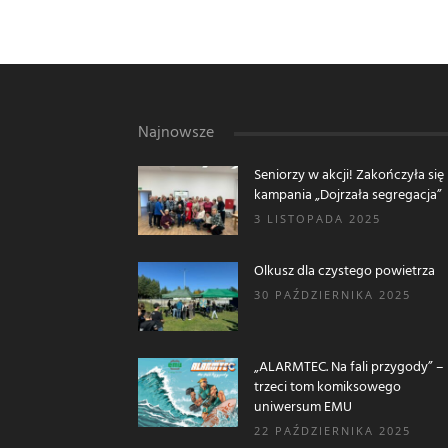
Najnowsze
Seniorzy w akcji! Zakończyła się
kampania „Dojrzała segregacja”
3 LISTOPADA 2025
Olkusz dla czystego powietrza
30 PAŹDZIERNIKA 2025
„ALARMTEC. Na fali przygody” –
trzeci tom komiksowego
uniwersum EMU
22 PAŹDZIERNIKA 2025