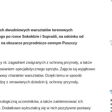
Abrys
zech dwudniowych warsztatów terenowych
o po rzece Sokołdzie i Supraśli, na odcinku od
m na obszarze przyrodniczo cennym Puszczy
zy nt. zagadnień związanych z ochroną przyrody, a także
sowaniem specjalistycznego sprzętu. Zajęcia są wyjątkowo
enowy charakter warsztatów. Dzięki temu w sposób
dzę z omawianych dziedzin tj. ochrony przyrody,
ologiczną uczestników, a także zainteresować ich
o. Dodatkowo wykształcą się w nich pozytywne postawy