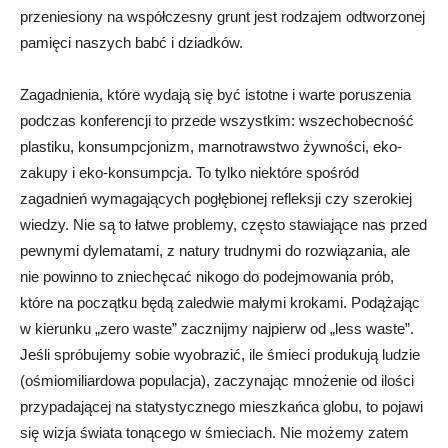
przeniesiony na współczesny grunt jest rodzajem odtworzonej
pamięci naszych babć i dziadków.
Zagadnienia, które wydają się być istotne i warte poruszenia
podczas konferencji to przede wszystkim: wszechobecność
plastiku, konsumpcjonizm, marnotrawstwo żywności, eko-
zakupy i eko-konsumpcja. To tylko niektóre spośród
zagadnień wymagających pogłębionej refleksji czy szerokiej
wiedzy. Nie są to łatwe problemy, często stawiające nas przed
pewnymi dylematami, z natury trudnymi do rozwiązania, ale
nie powinno to zniechęcać nikogo do podejmowania prób,
które na początku będą zaledwie małymi krokami. Podążając
w kierunku „zero waste” zacznijmy najpierw od „less waste”.
Jeśli spróbujemy sobie wyobrazić, ile śmieci produkują ludzie
(ośmiomiliardowa populacja), zaczynając mnożenie od ilości
przypadającej na statystycznego mieszkańca globu, to pojawi
się wizja świata tonącego w śmieciach. Nie możemy zatem