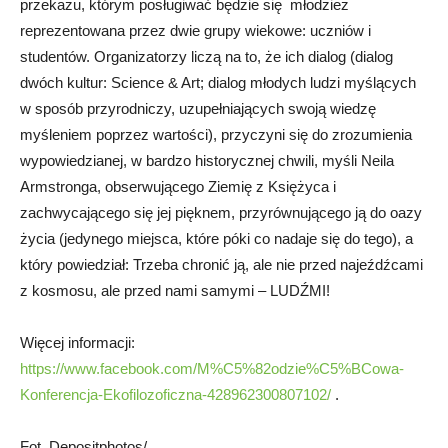
przekazu, którym posługiwać będzie się młodzież
reprezentowana przez dwie grupy wiekowe: uczniów i
studentów. Organizatorzy liczą na to, że ich dialog (dialog
dwóch kultur: Science & Art; dialog młodych ludzi myślących
w sposób przyrodniczy, uzupełniających swoją wiedzę
myśleniem poprzez wartości), przyczyni się do zrozumienia
wypowiedzianej, w bardzo historycznej chwili, myśli Neila
Armstronga, obserwującego Ziemię z Księżyca i
zachwycającego się jej pięknem, przyrównującego ją do oazy
życia (jedynego miejsca, które póki co nadaje się do tego), a
który powiedział: Trzeba chronić ją, ale nie przed najeźdźcami
z kosmosu, ale przed nami samymi – LUDŹMI!
Więcej informacji:
https://www.facebook.com/M%C5%82odzie%C5%BCowa-
Konferencja-Ekofilozoficzna-428962300807102/
.
Fot. Depositphotos/