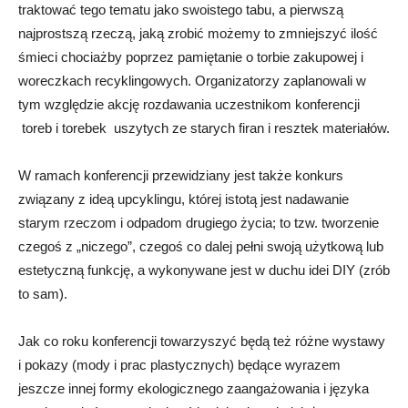
traktować tego tematu jako swoistego tabu, a pierwszą
najprostszą rzeczą, jaką zrobić możemy to zmniejszyć ilość
śmieci chociażby poprzez pamiętanie o torbie zakupowej i
woreczkach recyklingowych. Organizatorzy zaplanowali w
tym względzie akcję rozdawania uczestnikom konferencji
toreb i torebek uszytych ze starych firan i resztek materiałów.
W ramach konferencji przewidziany jest także konkurs
związany z ideą upcyklingu, której istotą jest nadawanie
starym rzeczom i odpadom drugiego życia; to tzw. tworzenie
czegoś z „niczego”, czegoś co dalej pełni swoją użytkową lub
estetyczną funkcję, a wykonywane jest w duchu idei DIY (zrób
to sam).
Jak co roku konferencji towarzyszyć będą też różne wystawy
i pokazy (mody i prac plastycznych) będące wyrazem
jeszcze innej formy ekologicznego zaangażowania i języka