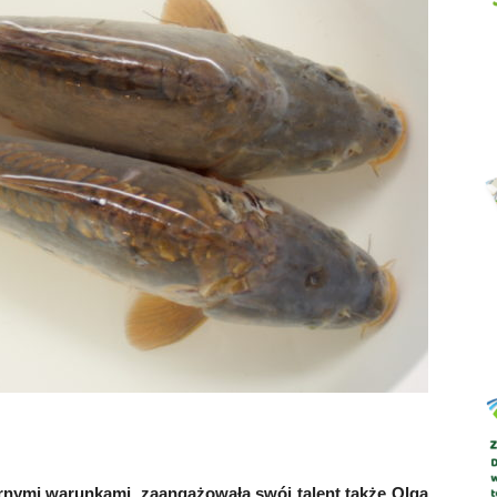
Abrys
rnymi warunkami, zaangażowała swój talent także Olga