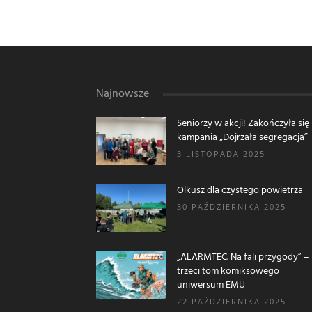
Najnowsze
Seniorzy w akcji! Zakończyła się
kampania „Dojrzała segregacja”
3 LISTOPADA 2025
Olkusz dla czystego powietrza
30 PAŹDZIERNIKA 2025
„ALARMTEC. Na fali przygody” –
trzeci tom komiksowego
uniwersum EMU
22 PAŹDZIERNIKA 2025