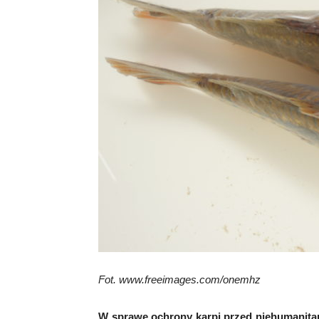
Fot. www.freeimages.com/onemhz
W sprawę ochrony karpi przed niehumanita