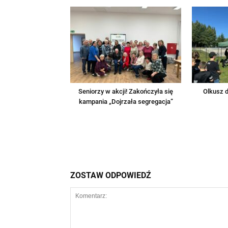
Seniorzy w akcji! Zakończyła się
Olkusz d
kampania „Dojrzała segregacja”
ZOSTAW ODPOWIEDŹ