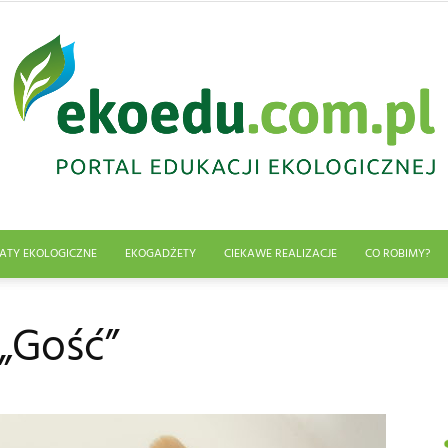
ATY EKOLOGICZNE
EKOGADŻETY
CIEKAWE REALIZACJE
CO ROBIMY?
Edukacja
 „Gość”
ekologiczna