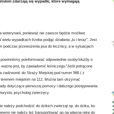
sińskim zdarzają się wypadki, które wymagają
Abrys
 weterynarii, ponieważ nie zawsze będzie możliwe
wielu wypadkach trzeba podjąć działania „tu i teraz”. Jest
m podczas przewożenia psa do lecznicy, a w sytuacjach
, powinniśmy poinformować odpowiednie osoby/służby o
ważne jest, by zawiadomić leśniczego.”Jeśli potrącone
na zadzwonić do Straży Miejskiej pod numer 986 ( z
a terenem miejskim na 112. Można tam otrzymać
orady dotyczące pierwszej pomocy i dalszego postępowania
iorysta, psycholog zwierzęcy.
e należy podchodzić do dzikich zwierząt np. do dzika, bo
ewno nie należy też transportować go na własną rękę do