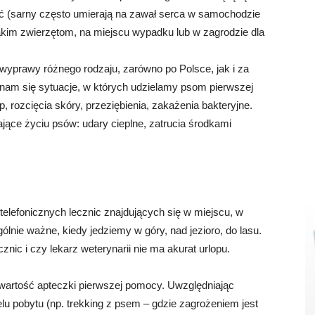
yć (sarny często umierają na zawał serca w samochodzie
Takim zwierzętom, na miejscu wypadku lub w zagrodzie dla
a wyprawy różnego rodzaju, zarówno po Polsce, jak i za
ą nam się sytuacje, w których udzielamy psom pierwszej
, rozcięcia skóry, przeziębienia, zakażenia bakteryjne.
jące życiu psów: udary cieplne, zatrucia środkami
elefonicznych lecznic znajdujących się w miejscu, w
lnie ważne, kiedy jedziemy w góry, nad jezioro, do lasu.
nic i czy lekarz weterynarii nie ma akurat urlopu.
awartość apteczki pierwszej pomocy. Uwzględniając
elu pobytu (np. trekking z psem – gdzie zagrożeniem jest