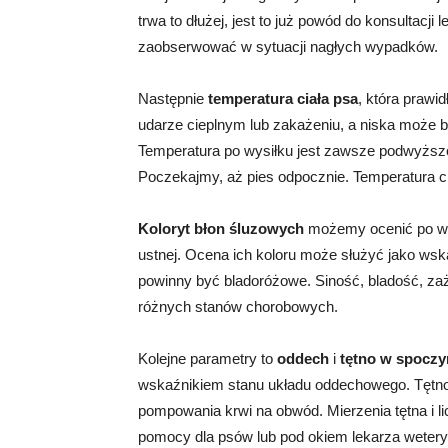
trwa to dłużej, jest to już powód do konsultacji
zaobserwować w sytuacji nagłych wypadków.
Następnie
temperatura ciała psa
, która prawi
udarze cieplnym lub zakażeniu, a niska może 
Temperatura po wysiłku jest zawsze podwyższon
Poczekajmy, aż pies odpocznie. Temperatura c
Koloryt błon śluzowych
możemy ocenić po wew
ustnej. Ocena ich koloru może służyć jako wsk
powinny być bladoróżowe. Siność, bladość, za
różnych stanów chorobowych.
Kolejne parametry to
oddech
i
tętno w spocz
wskaźnikiem stanu układu oddechowego. Tętno
pompowania krwi na obwód. Mierzenia tętna i 
pomocy dla psów lub pod okiem lekarza wetery