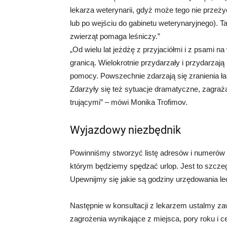
lekarza weterynarii, gdyż może tego nie przeż
lub po wejściu do gabinetu weterynaryjnego). 
zwierząt pomaga leśniczy.”
„Od wielu lat jeżdżę z przyjaciółmi i z psami n
granicą. Wielokrotnie przydarzały i przydarzaj
pomocy. Powszechnie zdarzają się zranienia łap
Zdarzyły się też sytuacje dramatyczne, zagraża
trującymi” – mówi Monika Trofimov.
Wyjazdowy niezbędnik
Powinniśmy stworzyć listę adresów i numerów t
którym będziemy spędzać urlop. Jest to szczegó
Upewnijmy się jakie są godziny urzędowania lecz
Następnie w konsultacji z lekarzem ustalmy z
zagrożenia wynikające z miejsca, pory roku i c