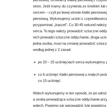
stron. Jeśli mamy do czynienia ze średnim lub
sercem – czyli po lewej stronie klatki piersiowej
piersiową. Wykonujemy uciski z częstotliwości
przypominać „kaszel”. Co 30-45 sekund należy 
serca. To tego należy prowadzić sztuczne oddyc
nich prowadzi sztuczne oddychanie, druga ucis
jedna osoba, musi na zmianę prowadzić sztuczn
według jednej z 2 zasad:
po 10 – 15 uciśnięciach serca wykonujemy 
co 6 uciśnięć klatki piersiowej u małych p
co 15 uciśnięć.
Wdech wykonujemy w ten sposób, że po udroż
a osoba prowadząca sztuczne oddychanie przyk
wdech. Powinno się wprowadzić tyle powietrz