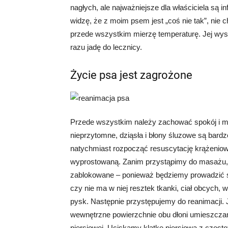
nagłych, ale najważniejsze dla właściciela są i
widzę, że z moim psem jest „coś nie tak”, nie 
przede wszystkim mierzę temperaturę. Jej wys
razu jadę do lecznicy.
Życie psa jest zagrożone
Przede wszystkim należy zachować spokój i myś
nieprzytomne, dziąsła i błony śluzowe są bardz
natychmiast rozpocząć resuscytację krążenio
wyprostowaną. Zanim przystąpimy do masażu, 
zablokowane – ponieważ będziemy prowadzić s
czy nie ma w niej resztek tkanki, ciał obcych
pysk. Następnie przystępujemy do reanimacji. 
wewnętrzne powierzchnie obu dłoni umieszczamy
piersiowej. Uciskamy klatkę piersiową z częst