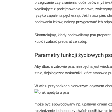
przegrzanie czy zranienia, obóz psów myśliwsk
wynikające z podejmowania martwej zwierzyny, 
ryzyko zapalenia pęcherza). Jeśli nasz pies cho
podawania leków, należy przygotować ich odpow
Skontrolujmy, kiedy podawaliśmy psu preparat 
kupić i zabrać preparat ze sobą.
Parametry funkcji życiowych p
Aby dbać o zdrowie psa, niezbędna jest wiedza 
stałe, fizjologiczne wskaźniki, które stanowią p
W wielu przypadkach pierwszym objawem choro
może być spowodowany np. upalnym dniem czy
niezjedzenie jednego czy dwóch posiłków nie j