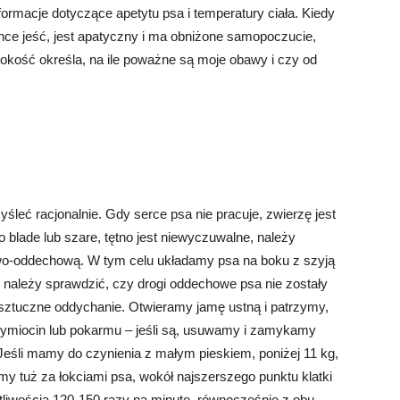
nformacje dotyczące apetytu psa i temperatury ciała. Kiedy
chce jeść, jest apatyczny i ma obniżone samopoczucie,
okość określa, na ile poważne są moje obawy i czy od
leć racjonalnie. Gdy serce psa nie pracuje, zwierzę jest
o blade lub szare, tętno jest niewyczuwalne, należy
wo-oddechową. W tym celu układamy psa na boku z szyją
należy sprawdzić, czy drogi oddechowe psa nie zostały
ztuczne oddychanie. Otwieramy jamę ustną i patrzymy,
, wymiocin lub pokarmu – jeśli są, usuwamy i zamykamy
Jeśli mamy do czynienia z małym pieskiem, poniżej 11 kg,
 tuż za łokciami psa, wokół najszerszego punktu klatki
otliwością 120-150 razy na minutę, równocześnie z obu