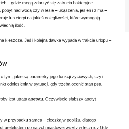
ich – gdzie mogą zdarzyć się zatrucia bakteryjne
pobyt nad wodą czy w lesie – ukąszenia, jesień i zima –
ruje lub cierpi na jakieś dolegliwości, które wymagają
iednią ilość.
na kleszcze. Jeśli kolejna dawka wypada w trakcie urlopu –
sów
o tym, jakie są parametry jego funkcji życiowych, czyli
unkt odniesienia w sytuacji, gdy trzeba ocenić stan psa.
by jest utrata
apetyt
u. Oczywiście słabszy apetyt
 w przypadku samca – cieczką w pobliżu, dlatego
est pretekstem do natychmiastowej wizyty w lecznicy Gdy