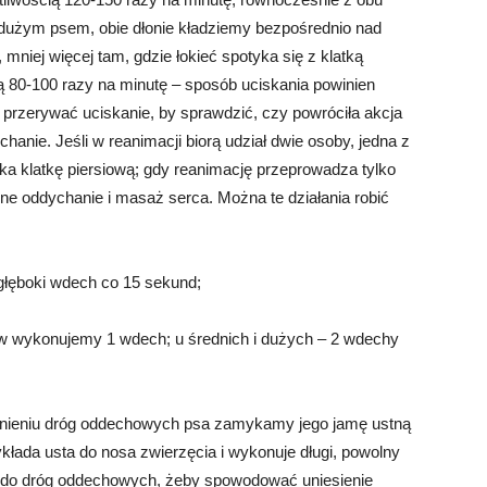
 dużym psem, obie dłonie kładziemy bezpośrednio nad
, mniej więcej tam, gdzie łokieć spotyka się z klatką
ą 80-100 razy na minutę – sposób uciskania powinien
przerywać uciskanie, by sprawdzić, czy powróciła akcja
hanie. Jeśli w reanimacji biorą udział dwie osoby, jedna z
ka klatkę piersiową; gdy reanimację przeprowadza tylko
e oddychanie i masaż serca. Można te działania robić
głęboki wdech co 15 sekund;
sów wykonujemy 1 wdech; u średnich i dużych – 2 wdechy
nieniu dróg oddechowych psa zamykamy jego jamę ustną
łada usta do nosa zwierzęcia i wykonuje długi, powolny
a do dróg oddechowych, żeby spowodować uniesienie