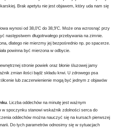
 lekarskiej. Brak apetytu nie jest objawem, który uda nam się
dłowa wynosi od 38,0’C do 38,9’C. Może ona wzrosnąć przy
być następstwem długotrwałego przebywania na zimnie.
a, dlatego nie mierzmy jej bezpośrednio np. po spacerze.
iała powinna być mierzona w odbycie.
nętrznej stronie powiek oraz błonie śluzowej jamy
aźnik zmian ilości bądź składu krwi. U zdrowego psa
żółcenie lub zaczerwienienie mogą być jednym z objawów
ynku
. Liczba oddechów na minutę jest ważnym
 w spoczynku stanowi wskaźnik zdolności serca do
liczenia oddechów można nauczyć się na kursach pierwszej
narii. Do tych parametrów odnosimy się w sytuacjach