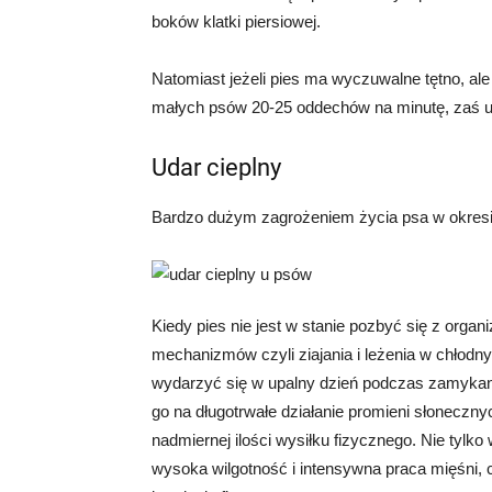
boków klatki piersiowej.
Natomiast jeżeli pies ma wyczuwalne tętno, ale
małych psów 20-25 oddechów na minutę, zaś u 
Udar cieplny
Bardzo dużym zagrożeniem życia psa w okresie w
Kiedy pies nie jest w stanie pozbyć się z orga
mechanizmów czyli ziajania i leżenia w chłodn
wydarzyć się w upalny dzień podczas zamyka
go na długotrwałe działanie promieni słonecz
nadmiernej ilości wysiłku fizycznego. Nie tylk
wysoka wilgotność i intensywna praca mięśni, 