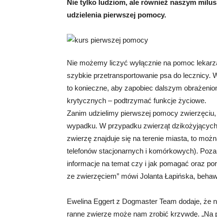
Nie tylko ludziom, ale również naszym milu
udzielenia pierwszej pomocy.
Nie możemy liczyć wyłącznie na pomoc lekarza
szybkie przetransportowanie psa do lecznicy. W 
to konieczne, aby zapobiec dalszym obrażenio
krytycznych – podtrzymać funkcje życiowe.
Zanim udzielimy pierwszej pomocy zwierzęciu
wypadku. W przypadku zwierząt dzikożyjących 
zwierzę znajduje się na terenie miasta, to moż
telefonów stacjonarnych i komórkowych). Poz
informacje na temat czy i jak pomagać oraz p
ze zwierzęciem” mówi Jolanta Łapińska, behaw
Ewelina Eggert z Dogmaster Team dodaje, że ni
ranne zwierzę może nam zrobić krzywdę. „Na p