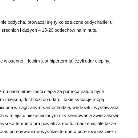
 nie oddycha, prowadzi się tylko sztuczne oddychanie: u
średnich i dużych – 15-20 oddechów na minutę.
iosenno – letnim jest hipertermia, czyli udar cieplny.
nizmu nadmiernej ilości ciepła za pomocą naturalnych
ym miejscu, dochodzi do udaru. Takie sytuacje mogą
nia psa w nagrzanym samochodzie, wędrówki, wystawiania
nych w miejscu niezacienionym czy serwowania zwierzakowi
o wysoka temperatura powietrza ma tu znaczenie, ale także
czas przebywania w wysokiej temperaturze również wiek i