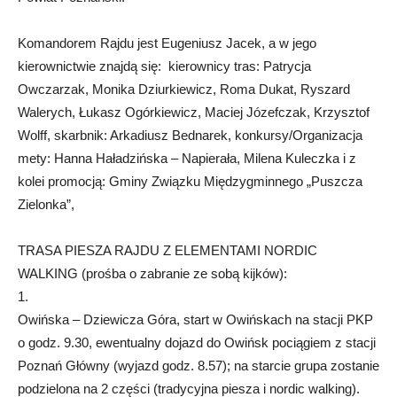
Komandorem Rajdu jest Eugeniusz Jacek, a w jego
kierownictwie znajdą się: kierownicy tras: Patrycja
Owczarzak, Monika Dziurkiewicz, Roma Dukat, Ryszard
Walerych, Łukasz Ogórkiewicz, Maciej Józefczak, Krzysztof
Wolff, skarbnik: Arkadiusz Bednarek, konkursy/Organizacja
mety: Hanna Haładzińska – Napierała, Milena Kuleczka i z
kolei promocją: Gminy Związku Międzygminnego „Puszcza
Zielonka”,
TRASA PIESZA RAJDU Z ELEMENTAMI NORDIC
WALKING (prośba o zabranie ze sobą kijków):
1.
Owińska – Dziewicza Góra, start w Owińskach na stacji PKP
o godz. 9.30, ewentualny dojazd do Owińsk pociągiem z stacji
Poznań Główny (wyjazd godz. 8.57); na starcie grupa zostanie
podzielona na 2 części (tradycyjna piesza i nordic walking).