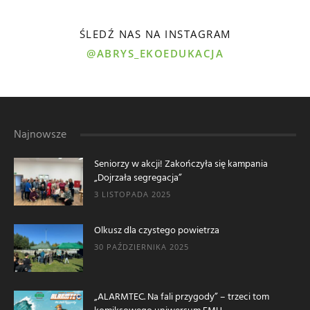
ŚLEDŹ NAS NA INSTAGRAM
@ABRYS_EKOEDUKACJA
Najnowsze
Seniorzy w akcji! Zakończyła się kampania
„Dojrzała segregacja”
3 LISTOPADA 2025
Olkusz dla czystego powietrza
30 PAŹDZIERNIKA 2025
„ALARMTEC. Na fali przygody” – trzeci tom