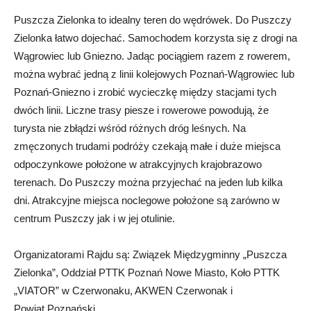
Puszcza Zielonka to idealny teren do wędrówek. Do Puszczy
Zielonka łatwo dojechać. Samochodem korzysta się z drogi na
Wągrowiec lub Gniezno. Jadąc pociągiem razem z rowerem,
można wybrać jedną z linii kolejowych Poznań-Wągrowiec lub
Poznań-Gniezno i zrobić wycieczkę między stacjami tych
dwóch linii. Liczne trasy piesze i rowerowe powodują, że
turysta nie zbłądzi wśród różnych dróg leśnych. Na
zmęczonych trudami podróży czekają małe i duże miejsca
odpoczynkowe położone w atrakcyjnych krajobrazowo
terenach. Do Puszczy można przyjechać na jeden lub kilka
dni. Atrakcyjne miejsca noclegowe położone są zarówno w
centrum Puszczy jak i w jej otulinie.
Organizatorami Rajdu są: Związek Międzygminny „Puszcza
Zielonka”, Oddział PTTK Poznań Nowe Miasto, Koło PTTK
„VIATOR” w Czerwonaku, AKWEN Czerwonak i
Powiat Poznański.