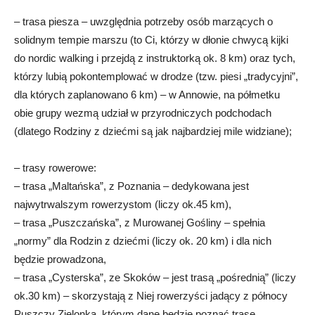
– trasa piesza – uwzględnia potrzeby osób marzących o
solidnym tempie marszu (to Ci, którzy w dłonie chwycą kijki
do nordic walking i przejdą z instruktorką ok. 8 km) oraz tych,
którzy lubią pokontemplować w drodze (tzw. piesi „tradycyjni”,
dla których zaplanowano 6 km) – w Annowie, na półmetku
obie grupy wezmą udział w przyrodniczych podchodach
(dlatego Rodziny z dziećmi są jak najbardziej mile widziane);
– trasy rowerowe:
– trasa „Maltańska”, z Poznania – dedykowana jest
najwytrwalszym rowerzystom (liczy ok.45 km),
– trasa „Puszczańska”, z Murowanej Gośliny – spełnia
„normy” dla Rodzin z dziećmi (liczy ok. 20 km) i dla nich
będzie prowadzona,
– trasa „Cysterska”, ze Skoków – jest trasą „pośrednią” (liczy
ok.30 km) – skorzystają z Niej rowerzyści jadący z północy
Puszczy Zielonka, którym dane będzie poznać trasę