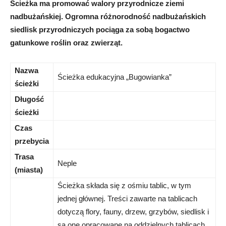
Ścieżka ma promować walory przyrodnicze ziemi
nadbużańskiej. Ogromna różnorodność nadbużańskich
siedlisk przyrodniczych pociąga za sobą bogactwo
gatunkowe roślin oraz zwierząt.
Nazwa
Ścieżka edukacyjna „Bugowianka”
ścieżki
Długość
ścieżki
Czas
przebycia
Trasa
Neple
(miasta)
Ścieżka składa się z ośmiu tablic, w tym
jednej głównej. Treści zawarte na tablicach
dotyczą flory, fauny, drzew, grzybów, siedlisk i
są one opracowane na oddzielnych tablicach.