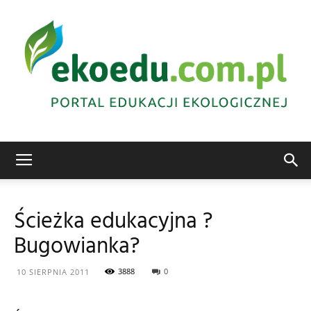
Edukacja
Ścieżka edukacyjna ?
Bugowianka?
ekologiczna
3888
0
10 SIERPNIA 2011
Abrys