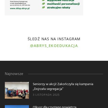
ŚLEDŹ NAS NA INSTAGRAM
@ABRYS_EKOEDUKACJA
Najnowsze
Seniorzy w akcji! Zakończyła się kampania
„Dojrzała segregacja”
3 LISTOPADA 2025
Olkusz dla czystego powietrza