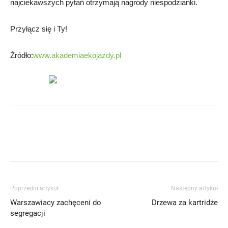
najciekawszych pytań otrzymają nagrody niespodzianki.
Przyłącz się i Ty!
Źródło:
www.akademiaekojazdy.pl
Poprzedni artykuł
Następny artykuł
Warszawiacy zachęceni do
Drzewa za kartridże
segregacji