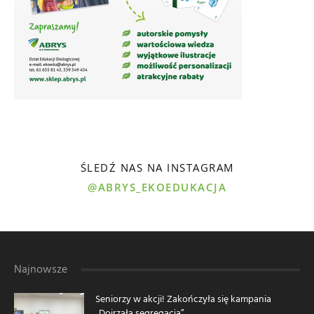
ŚLEDŹ NAS NA INSTAGRAM
@ABRYS_EKOEDUKACJA
Najnowsze
Seniorzy w akcji! Zakończyła się kampania
„Dojrzała segregacja”