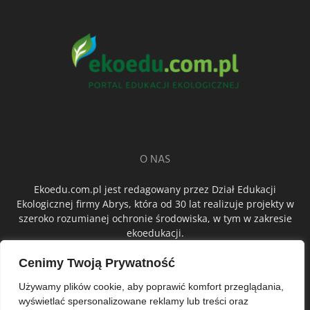
O NAS
Ekoedu.com.pl jest redagowany przez Dział Edukacji
Ekologicznej firmy Abrys, która od 30 lat realizuje projekty w
szeroko rozumianej ochronie środowiska, w tym w zakresie
ekoedukacji.
Cenimy Twoją Prywatność
ŚLEDŹ NAS
Używamy plików cookie, aby poprawić komfort przeglądania,
wyświetlać spersonalizowane reklamy lub treści oraz