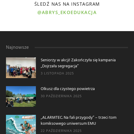
ŚLEDŹ NAS NA INSTAGRAM
@ABRYS_EKOEDUKACJA
Najnowsze
Seniorzy w akcji! Zakończyła się kampania
„Dojrzała segregacja”
3 LISTOPADA 2025
Olkusz dla czystego powietrza
30 PAŹDZIERNIKA 2025
„ALARMTEC. Na fali przygody” – trzeci tom
komiksowego uniwersum EMU
22 PAŹDZIERNIKA 2025