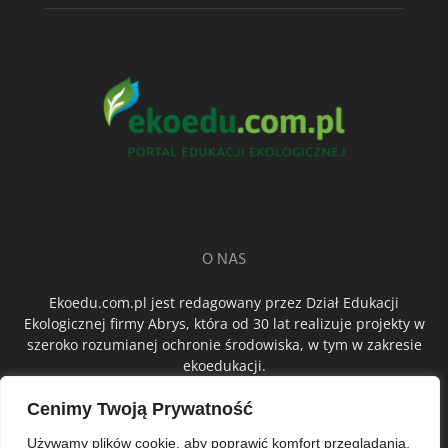
O NAS
Ekoedu.com.pl jest redagowany przez Dział Edukacji
Ekologicznej firmy Abrys, która od 30 lat realizuje projekty w
szeroko rozumianej ochronie środowiska, w tym w zakresie
ekoedukacji.
Cenimy Twoją Prywatność
ŚLEDŹ NAS
Używamy plików cookie, aby poprawić komfort przeglądania,