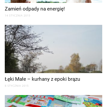
Zamień odpady na energię!
14 STYCZNIA 2015
Łęki Małe – kurhany z epoki brązu
8 STYCZNIA 2015